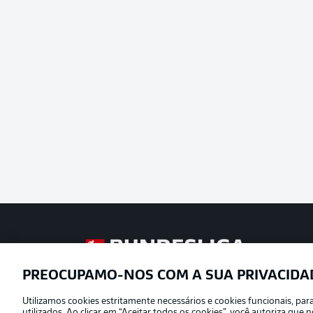
Football as it’s meant to be
PREOCUPAMO-NOS COM A SUA PRIVACIDA
Utilizamos cookies estritamente necessários e cookies funcionais, pa
Oferecido por
utilizados. Ao clicar em “Aceitar todos os cookies”, você autoriza qu