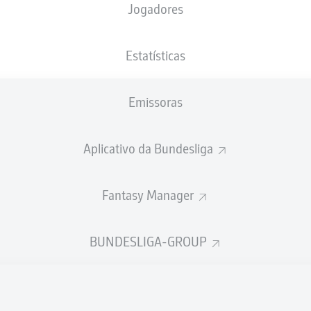
Jogadores
NACIONALIDADE
24.05.2005
ALTURA
PESO
DEU
21 ANOS
185 CM
76 KG
Estatísticas
Emissoras
Aplicativo da Bundesliga
Fantasy Manager
ÍSTICAS DA TEMPORADA 202
BUNDESLIGA-GROUP
Faltas
TAS
ANHAS