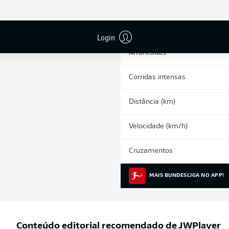
0
Cartões amarelos
Participações nos jogos
Login
Arrancadas
Corridas intensas
Distância (km)
Velocidade (km/h)
Cruzamentos
MAIS BUNDESLIGA NO APP!
Conteúdo editorial recomendado de
JWPlayer