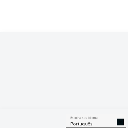
Competition
Bundesliga
Season
2026/2027
ESTAT
Escolha seu idioma
DESARMES
DISPU
Português
REALIZADOS
ÁREAS G