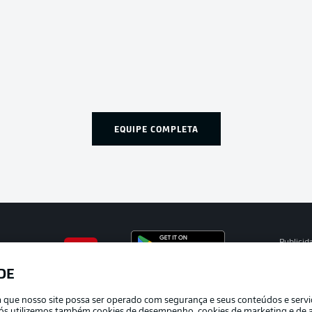
EQUIPE COMPLETA
Publicid
Gerir pr
DE
APLICATIVO DA BUNDESLIGA
Termos 
ra que nosso site possa ser operado com segurança e seus conteúdos e serv
Trabalh
e nós utilizemos também cookies de desempenho, cookies de marketing e de a