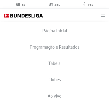
2BL
BL
VBL
MAX
Página Inicial
BESUSCHKOW
34
Programação e Resultados
Tabela
MEIO-CAMPO
Clubes
HANNOVER
ESTATÍSTICAS DA TEMPORADA 2024/2025
GOLS
Ao vivo