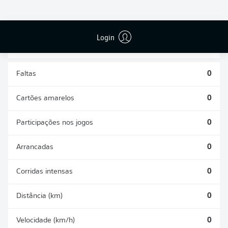
DISPUTAS
DESARMES
ÁREAS
REALIZADOS
GANHAS
0
0
Login
Faltas
0
Cartões amarelos
0
Participações nos jogos
0
Arrancadas
0
Corridas intensas
0
Distância (km)
0
Velocidade (km/h)
0