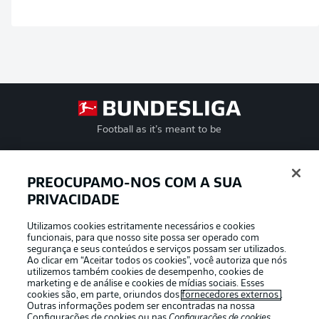
Football as it’s meant to be
PREOCUPAMO-NOS COM A SUA
PRIVACIDADE
APLICATIVO DA BUNDESLIGA
Utilizamos cookies estritamente necessários e cookies
funcionais, para que nosso site possa ser operado com
segurança e seus conteúdos e serviços possam ser utilizados.
Ao clicar em “Aceitar todos os cookies”, você autoriza que nós
utilizemos também cookies de desempenho, cookies de
Oferecido por
marketing e de análise e cookies de mídias sociais. Esses
cookies são, em parte, oriundos dos
fornecedores externos
.
Outras informações podem ser encontradas na nossa
Configurações de cookies
ou nas
Configurações de cookies
,