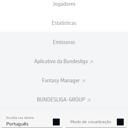
Jogadores
NACIONALIDADE
PESO
31.05.1997
ALTURA
DEU
, RUS
81
29 ANOS
187 CM
KG
Estatísticas
Emissoras
Competition
Bundesliga 2
Aplicativo da Bundesliga
Season
2024/2025
Fantasy Manager
BUNDESLIGA-GROUP
ESTATÍSTICAS DA
TEMPORADA 2024/2025
Escolha seu idioma
Modo de visualização
Português