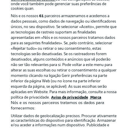
onde você também pode gerenciar suas preferências de
cookies quan.
Nós e os nossos
61
parceiros armazenamos e acedemos a
dados pessoais, como dados de navegação ou identificadores
únicos, no seu dispositivo. Se selecionar «Aceito», permite que
as tecnologias de rastreio suportem as finalidades
apresentadas em «Nós e os nossos parceiros tratamos dados
para as seguintes finalidades». Se, pelo contrário, selecionar
«Rejeitar tudo» ou retirar o seu consentimento, estas
Publicidade
Avisos legais
tecnologias serão desativadas. Se os rastreadores forem
Gerir preferências
Aviso de privacidade
desativados, alguns conteúdos e anúncios que vê poderão
não ser tão relevantes para si. Pode voltar a este menu para
Termos de uso
Emissoras
alterar as suas escolhas ou retirar o consentimento a qualquer
momento clicando na ligação Gerir preferências na parte
Trabalhe conosco
Marca
inferior da página Web (ou no ícone na parte inferior
Contato
Jogadores
esquerda da página, se aplicável). As suas escolhas serão
aplicadas em Website. Para mais informação, consulte a nossa
política de privacidade.
Aviso de privacidade
Marca
Nós e os nossos parceiros tratamos os dados para
fornecermos:
Utilizar dados de geolocalização precisos. Procurar ativamente
as características do dispositivo para identificação. Armazenar
e/ou aceder a informações num dispositivo. Publicidade e