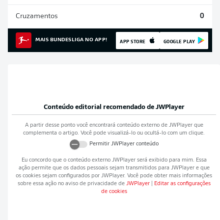
Cruzamentos
0
MAIS BUNDESLIGA NO APP!
APP STORE
GOOGLE PLAY
Conteúdo editorial recomendado de
JWPlayer
A partir desse ponto você encontrará conteúdo externo de
JWPlayer
que
complementa o artigo. Você pode visualizá-lo ou ocultá-lo com um clique.
Permitir
JWPlayer
conteúdo
Eu concordo que o conteúdo externo
JWPlayer
será exibido para mim. Essa
ação permite que os dados pessoais sejam transmitidos para
JWPlayer
e que
os cookies sejam configurados por
JWPlayer
. Você pode obter mais informações
sobre essa ação no aviso de privacidade de
JWPlayer
|
Editar as configurações
de cookies