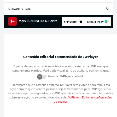
Cruzamentos
0
MAIS BUNDESLIGA NO APP!
APP STORE
GOOGLE PLAY
Conteúdo editorial recomendado de
JWPlayer
A partir desse ponto você encontrará conteúdo externo de
JWPlayer
que
complementa o artigo. Você pode visualizá-lo ou ocultá-lo com um clique.
Permitir
JWPlayer
conteúdo
Eu concordo que o conteúdo externo
JWPlayer
será exibido para mim. Essa
ação permite que os dados pessoais sejam transmitidos para
JWPlayer
e que
os cookies sejam configurados por
JWPlayer
. Você pode obter mais informações
sobre essa ação no aviso de privacidade de
JWPlayer
|
Editar as configurações
de cookies