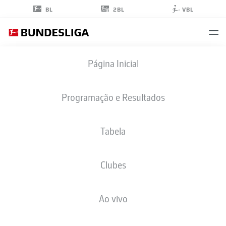
2BL
BL
VBL
MAURICE
Página Inicial
KRATTENMACHER
7
Programação e Resultados
Tabela
MEIO-CAMPO
Clubes
ELVERSBERG
ESTATÍSTICAS DA TEMPORADA 2026/2027
GOLS
COMP
Ao vivo