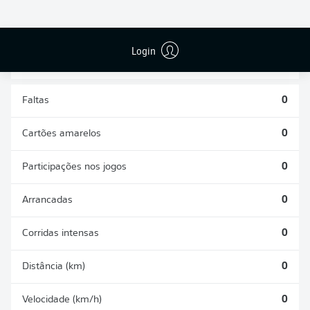
DESARMES
DISPUTAS
REALIZADOS
ÁREAS GANHAS
0
0
Login
Faltas
0
Cartões amarelos
0
Participações nos jogos
0
Arrancadas
0
Corridas intensas
0
Distância (km)
0
Velocidade (km/h)
0