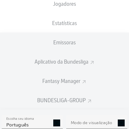
Jogadores
PESO
NACIONALIDADE
11.08.2005
ALTURA
75
DEU
20 ANOS
180 CM
KG
Estatísticas
Emissoras
Competition
Bundesliga
Aplicativo da Bundesliga
Season
2026/2027
Fantasy Manager
BUNDESLIGA-GROUP
ESTATÍSTICAS DA
TEMPORADA 2026/2027
Escolha seu idioma
Modo de visualização
Português