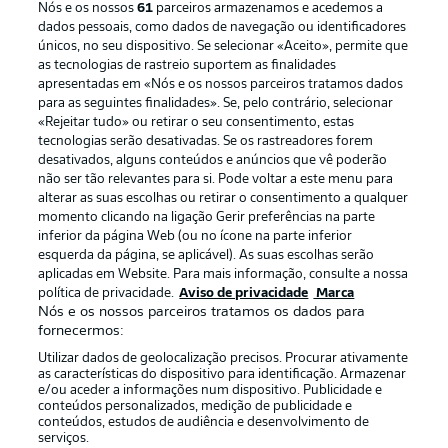
Nós e os nossos
61
parceiros armazenamos e acedemos a
dados pessoais, como dados de navegação ou identificadores
únicos, no seu dispositivo. Se selecionar «Aceito», permite que
as tecnologias de rastreio suportem as finalidades
apresentadas em «Nós e os nossos parceiros tratamos dados
para as seguintes finalidades». Se, pelo contrário, selecionar
«Rejeitar tudo» ou retirar o seu consentimento, estas
Publicidade
Avisos legais
tecnologias serão desativadas. Se os rastreadores forem
Gerir preferências
Aviso de privacidade
desativados, alguns conteúdos e anúncios que vê poderão
não ser tão relevantes para si. Pode voltar a este menu para
Termos de uso
Emissoras
alterar as suas escolhas ou retirar o consentimento a qualquer
momento clicando na ligação Gerir preferências na parte
Trabalhe conosco
Marca
inferior da página Web (ou no ícone na parte inferior
Contato
Jogadores
esquerda da página, se aplicável). As suas escolhas serão
aplicadas em Website. Para mais informação, consulte a nossa
política de privacidade.
Aviso de privacidade
Marca
Nós e os nossos parceiros tratamos os dados para
fornecermos:
Utilizar dados de geolocalização precisos. Procurar ativamente
as características do dispositivo para identificação. Armazenar
e/ou aceder a informações num dispositivo. Publicidade e
conteúdos personalizados, medição de publicidade e
conteúdos, estudos de audiência e desenvolvimento de
serviços.