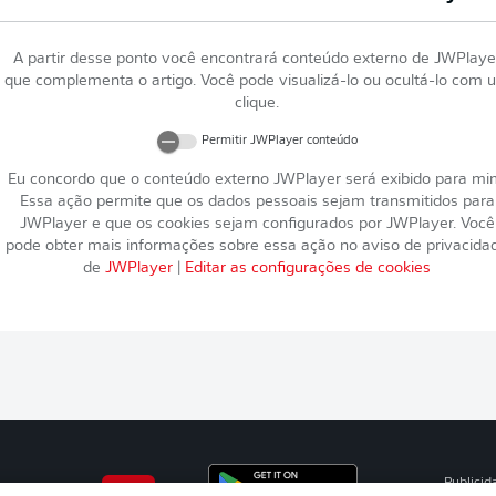
A partir desse ponto você encontrará conteúdo externo de
JWPlaye
que complementa o artigo. Você pode visualizá-lo ou ocultá-lo com 
clique.
Permitir
JWPlayer
conteúdo
Eu concordo que o conteúdo externo
JWPlayer
será exibido para mi
Essa ação permite que os dados pessoais sejam transmitidos para
JWPlayer
e que os cookies sejam configurados por
JWPlayer
. Você
pode obter mais informações sobre essa ação no aviso de privacida
de
JWPlayer
|
Editar as configurações de cookies
Publicid