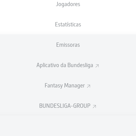
Jogadores
NACIONALIDADE
17.05.2001
ALTURA
PESO
FRA
, CIV
25 ANOS
185 CM
80 KG
Estatísticas
Emissoras
Aplicativo da Bundesliga
Fantasy Manager
ÍSTICAS DA TEMPORADA 202
BUNDESLIGA-GROUP
Faltas
TAS
ANHAS