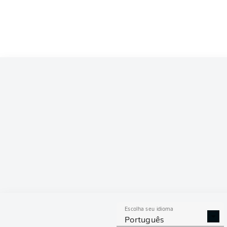
Competition
Bundesliga
Season
2024/2025
ESTAT
Escolha seu idioma
DESARMES
DISPU
Português
REALIZADOS
ÁREAS G