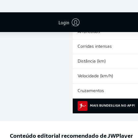
0
Cartões amarelos
Participações nos jogos
Login
Arrancadas
Corridas intensas
Distância (km)
Velocidade (km/h)
Cruzamentos
MAIS BUNDESLIGA NO APP!
Conteúdo editorial recomendado de
JWPlayer