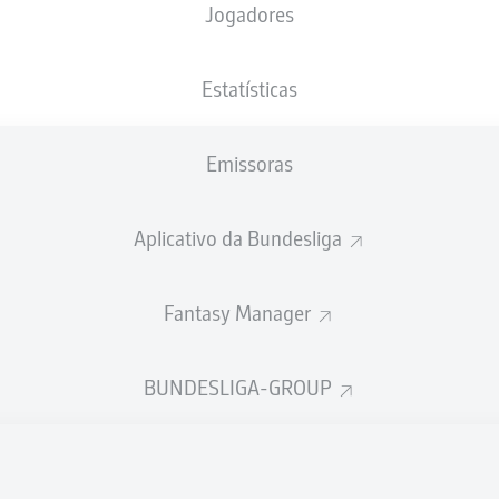
Jogadores
NACIONALIDADE
01.03.2007
ALTURA
PESO
DEU
, HRV
19 ANOS
185 CM
80 KG
Estatísticas
Emissoras
Aplicativo da Bundesliga
Fantasy Manager
ÍSTICAS DA TEMPORADA 202
BUNDESLIGA-GROUP
Participações nos jogos
PASSES
REALIZADOS