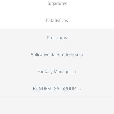
Jogadores
NACIONALIDADE
23.02.2004
ALTURA
PESO
XKX
, CHE
22 ANOS
185 CM
79 KG
Estatísticas
Emissoras
Aplicativo da Bundesliga
Fantasy Manager
ÍSTICAS DA TEMPORADA 202
BUNDESLIGA-GROUP
Faltas
TAS
ANHAS