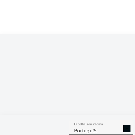
Competition
Bundesliga
Season
2026/2027
ESTAT
Escolha seu idioma
DESARMES
DISPU
Português
REALIZADOS
ÁREAS G