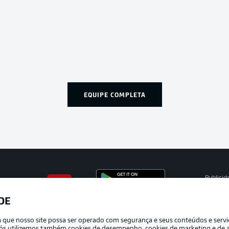
EQUIPE COMPLETA
Publicid
Gerir pr
DE
APLICATIVO DA BUNDESLIGA
Termos 
ra que nosso site possa ser operado com segurança e seus conteúdos e serv
Trabalh
e nós utilizemos também cookies de desempenho, cookies de marketing e de a