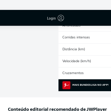
0
Cartões amarelos
Participações nos jogos
Login
Arrancadas
Corridas intensas
Distância (km)
Velocidade (km/h)
Cruzamentos
MAIS BUNDESLIGA NO APP!
Conteúdo editorial recomendado de
JWPlayer