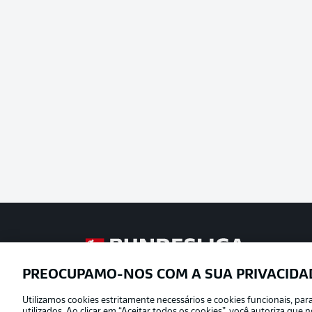
Football as it’s meant to be
PREOCUPAMO-NOS COM A SUA PRIVACIDA
Utilizamos cookies estritamente necessários e cookies funcionais, pa
Oferecido por
utilizados. Ao clicar em “Aceitar todos os cookies”, você autoriza qu