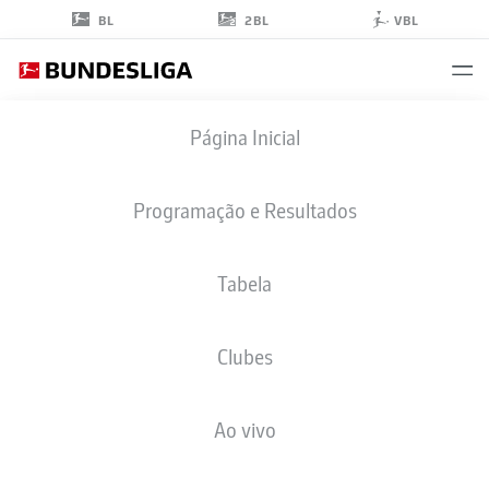
2BL
BL
VBL
LAZAR
Página Inicial
JOVANOVIĆ
45
Programação e Resultados
Tabela
MEIO-CAMPO
Clubes
VFB STUTTGART
ESTATÍSTICAS DA TEMPORADA 2026/2027
GOLS
COMP
Ao vivo