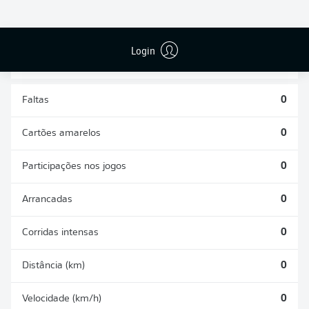
DISPUTAS
DESARMES
ÁREAS
REALIZADOS
GANHAS
0
0
Login
Faltas
0
Cartões amarelos
0
Participações nos jogos
0
Arrancadas
0
Corridas intensas
0
Distância (km)
0
Velocidade (km/h)
0