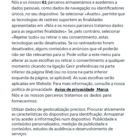
Nós e os nossos
61
parceiros armazenamos e acedemos a
dados pessoais, como dados de navegação ou identificadores
únicos, no seu dispositivo. Se selecionar «Aceito», permite que
as tecnologias de rastreio suportem as finalidades
apresentadas em «Nós e os nossos parceiros tratamos dados
para as seguintes finalidades». Se, pelo contrário, selecionar
«Rejeitar tudo» ou retirar o seu consentimento, estas
Publicidade
Avisos legais
tecnologias serão desativadas. Se os rastreadores forem
Gerir preferências
Aviso de privacidade
desativados, alguns conteúdos e anúncios que vê poderão
não ser tão relevantes para si. Pode voltar a este menu para
Termos de uso
Emissoras
alterar as suas escolhas ou retirar o consentimento a qualquer
momento clicando na ligação Gerir preferências na parte
Trabalhe conosco
Marca
inferior da página Web (ou no ícone na parte inferior
Contato
Jogadores
esquerda da página, se aplicável). As suas escolhas serão
aplicadas em Website. Para mais informação, consulte a nossa
política de privacidade.
Aviso de privacidade
Marca
Nós e os nossos parceiros tratamos os dados para
fornecermos:
Utilizar dados de geolocalização precisos. Procurar ativamente
as características do dispositivo para identificação. Armazenar
e/ou aceder a informações num dispositivo. Publicidade e
conteúdos personalizados, medição de publicidade e
conteúdos, estudos de audiência e desenvolvimento de
serviços.