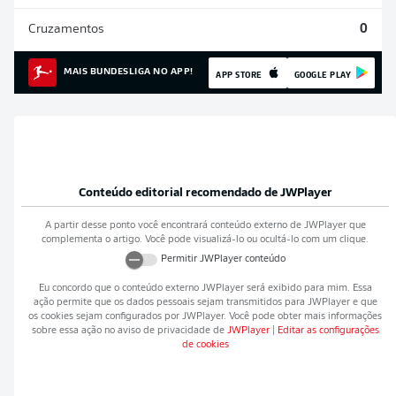
Cruzamentos
0
MAIS BUNDESLIGA NO APP!
APP STORE
GOOGLE PLAY
Conteúdo editorial recomendado de
JWPlayer
A partir desse ponto você encontrará conteúdo externo de
JWPlayer
que
complementa o artigo. Você pode visualizá-lo ou ocultá-lo com um clique.
Permitir
JWPlayer
conteúdo
Eu concordo que o conteúdo externo
JWPlayer
será exibido para mim. Essa
ação permite que os dados pessoais sejam transmitidos para
JWPlayer
e que
os cookies sejam configurados por
JWPlayer
. Você pode obter mais informações
sobre essa ação no aviso de privacidade de
JWPlayer
|
Editar as configurações
de cookies