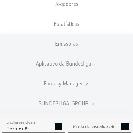
Jogadores
PESO
NACIONALIDADE
30.11.2006
ALTURA
76
SRB
19 ANOS
184 CM
KG
Estatísticas
Emissoras
Competition
Bundesliga
Aplicativo da Bundesliga
Season
2026/2027
Fantasy Manager
BUNDESLIGA-GROUP
ESTATÍSTICAS DA
TEMPORADA 2026/2027
Escolha seu idioma
Modo de visualização
Português