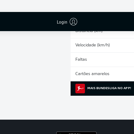
0
Arrancadas
Corridas intensas
Login
Distância (km)
Velocidade (km/h)
Faltas
Cartões amarelos
MAIS BUNDESLIGA NO APP!