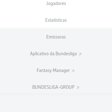
Jogadores
NACIONALIDADE
27.07.2001
ALTURA
PESO
DEU
25 ANOS
191 CM
88 KG
Estatísticas
Emissoras
Aplicativo da Bundesliga
Fantasy Manager
ÍSTICAS DA TEMPORADA 202
BUNDESLIGA-GROUP
Participações nos jogos
PASSES
REALIZADOS