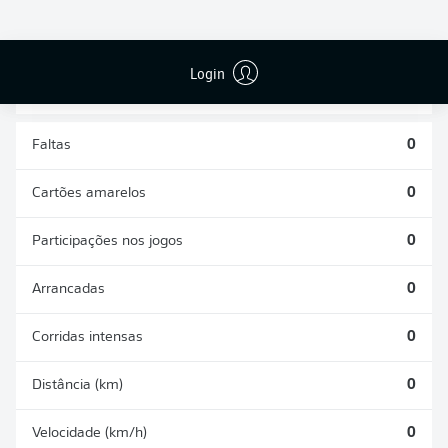
DESARMES
DISPUTAS
REALIZADOS
ÁREAS GANHAS
0
0
Login
Faltas
0
Cartões amarelos
0
Participações nos jogos
0
Arrancadas
0
Corridas intensas
0
Distância (km)
0
Velocidade (km/h)
0