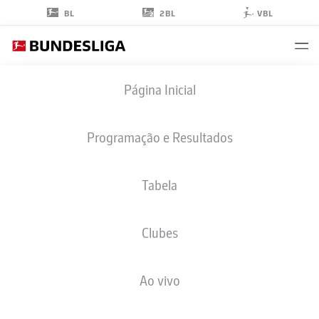
2BL
BL
VBL
KOEN
Página Inicial
KOSTONS
10
Programação e Resultados
Tabela
ATACANTE
Clubes
PADERBORN
ESTATÍSTICAS DA TEMPORADA 2025/2026
GOLS
Ao vivo