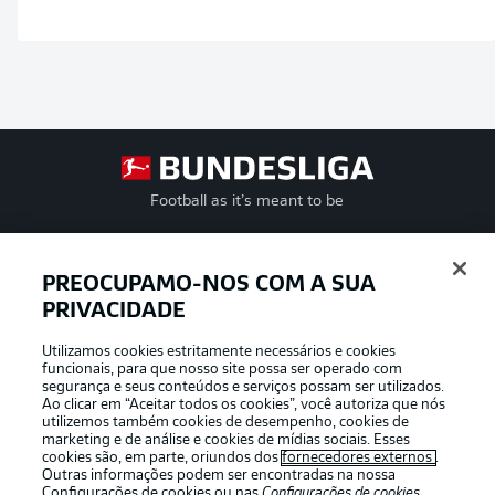
Football as it’s meant to be
PREOCUPAMO-NOS COM A SUA
PRIVACIDADE
APLICATIVO DA BUNDESLIGA
Utilizamos cookies estritamente necessários e cookies
funcionais, para que nosso site possa ser operado com
segurança e seus conteúdos e serviços possam ser utilizados.
Ao clicar em “Aceitar todos os cookies”, você autoriza que nós
utilizemos também cookies de desempenho, cookies de
Oferecido por
marketing e de análise e cookies de mídias sociais. Esses
cookies são, em parte, oriundos dos
fornecedores externos
.
Outras informações podem ser encontradas na nossa
Configurações de cookies
ou nas
Configurações de cookies
,