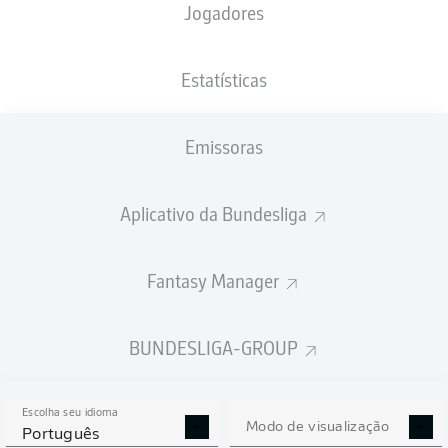
Jogadores
PESO
NACIONALIDADE
18.09.1999
ALTURA
76
NLD
26 ANOS
186 CM
KG
Estatísticas
Emissoras
Competition
Bundesliga 2
Aplicativo da Bundesliga
Season
2025/2026
Fantasy Manager
BUNDESLIGA-GROUP
ESTATÍSTICAS DA
TEMPORADA 2025/2026
Escolha seu idioma
Modo de visualização
Português