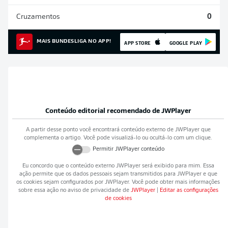
Cruzamentos
0
MAIS BUNDESLIGA NO APP!
APP STORE
GOOGLE PLAY
Conteúdo editorial recomendado de
JWPlayer
A partir desse ponto você encontrará conteúdo externo de
JWPlayer
que
complementa o artigo. Você pode visualizá-lo ou ocultá-lo com um clique.
Permitir
JWPlayer
conteúdo
Eu concordo que o conteúdo externo
JWPlayer
será exibido para mim. Essa
ação permite que os dados pessoais sejam transmitidos para
JWPlayer
e que
os cookies sejam configurados por
JWPlayer
. Você pode obter mais informações
sobre essa ação no aviso de privacidade de
JWPlayer
|
Editar as configurações
de cookies