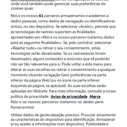
onde você também pode gerenciar suas preferências de
cookies quan.
Nós e os nossos
61
parceiros armazenamos e acedemos a
dados pessoais, como dados de navegação ou identificadores
únicos, no seu dispositivo. Se selecionar «Aceito», permite que
as tecnologias de rastreio suportem as finalidades
apresentadas em «Nós e os nossos parceiros tratamos dados
para as seguintes finalidades». Se, pelo contrário, selecionar
«Rejeitar tudo» ou retirar o seu consentimento, estas
Publicidade
Avisos legais
tecnologias serão desativadas. Se os rastreadores forem
Gerir preferências
Aviso de privacidade
desativados, alguns conteúdos e anúncios que vê poderão
não ser tão relevantes para si. Pode voltar a este menu para
Termos de uso
Emissoras
alterar as suas escolhas ou retirar o consentimento a qualquer
momento clicando na ligação Gerir preferências na parte
Trabalhe conosco
Marca
inferior da página Web (ou no ícone na parte inferior
Contato
Jogadores
esquerda da página, se aplicável). As suas escolhas serão
aplicadas em Website. Para mais informação, consulte a nossa
política de privacidade.
Aviso de privacidade
Marca
Nós e os nossos parceiros tratamos os dados para
fornecermos:
Utilizar dados de geolocalização precisos. Procurar ativamente
as características do dispositivo para identificação. Armazenar
e/ou aceder a informações num dispositivo. Publicidade e