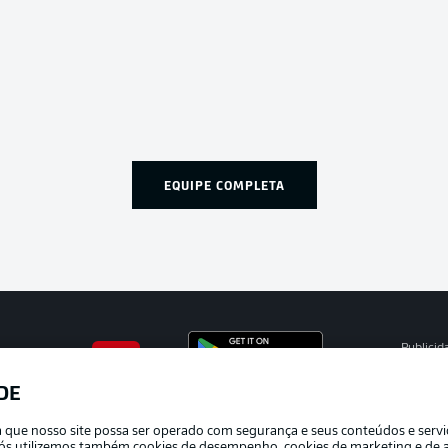
EQUIPE COMPLETA
Publicid
Gerir pr
DE
APLICATIVO DA BUNDESLIGA
Termos 
ra que nosso site possa ser operado com segurança e seus conteúdos e serv
Trabalh
e nós utilizemos também cookies de desempenho, cookies de marketing e de a