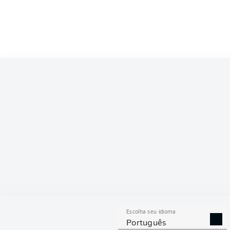
Competition
Bundesliga
Season
2026/2027
ESTAT
Escolha seu idioma
DISPU
DESARMES
ÁRE
Português
REALIZADOS
GAN