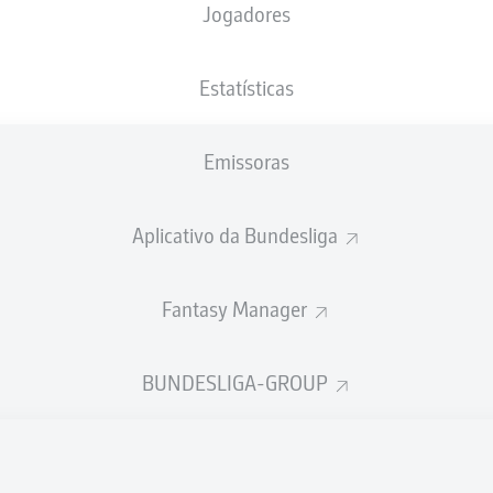
Jogadores
NACIONALIDADE
11.12.2000
ALTURA
PESO
DEU
, CIV
25 ANOS
190 CM
90 KG
Estatísticas
Emissoras
Aplicativo da Bundesliga
Fantasy Manager
ÍSTICAS DA TEMPORADA 202
BUNDESLIGA-GROUP
Faltas
TAS
AS
HAS