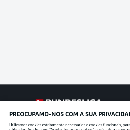
Football as it’s meant to be
PREOCUPAMO-NOS COM A SUA PRIVACIDA
Utilizamos cookies estritamente necessários e cookies funcionais, pa
Oferecido por
utilizados. Ao clicar em “Aceitar todos os cookies”, você autoriza qu