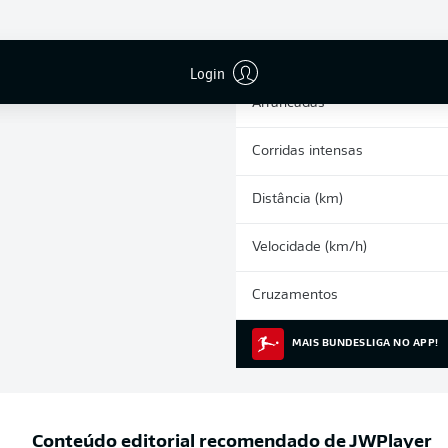
0
Cartões amarelos
Participações nos jogos
Login
Arrancadas
Corridas intensas
Distância (km)
Velocidade (km/h)
Cruzamentos
MAIS BUNDESLIGA NO APP!
Conteúdo editorial recomendado de
JWPlayer