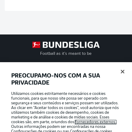
Football as it’s meant to be
PREOCUPAMO-NOS COM A SUA
PRIVACIDADE
APLICATIVO DA BUNDESLIGA
Utilizamos cookies estritamente necessários e cookies
funcionais, para que nosso site possa ser operado com
segurança e seus conteúdos e serviços possam ser utilizados.
Ao clicar em “Aceitar todos os cookies”, você autoriza que nós
utilizemos também cookies de desempenho, cookies de
Oferecido por
marketing e de análise e cookies de mídias sociais. Esses
cookies são, em parte, oriundos dos
fornecedores externos
.
Outras informações podem ser encontradas na nossa
Configurações de cookies
ou nas
Configurações de cookies
,