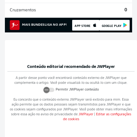
Cruzamentos
0
MAIS BUNDESLIGA NO APP!
APP STORE
GOOGLE PLAY
Conteúdo editorial recomendado de
JWPlayer
A partir desse ponto você encontrará conteúdo externo de
JWPlayer
que
complementa o artigo. Você pode visualizá-lo ou ocultá-lo com um clique.
Permitir
JWPlayer
conteúdo
Eu concordo que o conteúdo externo
JWPlayer
será exibido para mim. Essa
ação permite que os dados pessoais sejam transmitidos para
JWPlayer
e que
os cookies sejam configurados por
JWPlayer
. Você pode obter mais informações
sobre essa ação no aviso de privacidade de
JWPlayer
|
Editar as configurações
de cookies