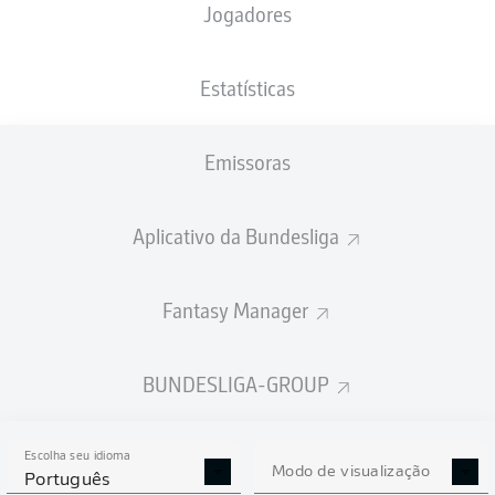
Jogadores
PESO
NACIONALIDADE
20.07.2002
ALTURA
75
DEU
24 ANOS
173 CM
KG
Estatísticas
Emissoras
Competition
Bundesliga
Aplicativo da Bundesliga
Season
2021/2022
Fantasy Manager
BUNDESLIGA-GROUP
ESTATÍSTICAS DA
TEMPORADA 2021/2022
Escolha seu idioma
Modo de visualização
Português