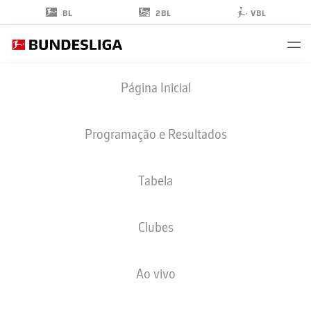
2BL
BL
VBL
JOSCHA
Página Inicial
WOSZ
47
Programação e Resultados
Tabela
MEIO-CAMPO
Clubes
RB LEIPZIG
ESTATÍSTICAS DA TEMPORADA 2021/2022
GOLS
Ao vivo