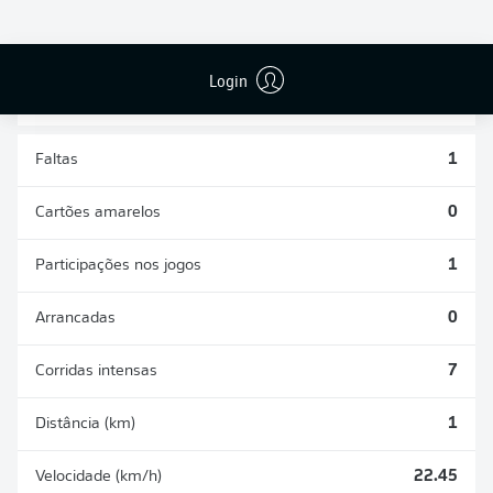
DISPUTAS
DESARMES
ÁREAS
REALIZADOS
GANHAS
1
0
Login
Faltas
1
Cartões amarelos
0
Participações nos jogos
1
Arrancadas
0
Corridas intensas
7
Distância (km)
1
Velocidade (km/h)
22.45