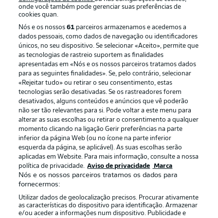
onde você também pode gerenciar suas preferências de
cookies quan.
Nós e os nossos
61
parceiros armazenamos e acedemos a
dados pessoais, como dados de navegação ou identificadores
únicos, no seu dispositivo. Se selecionar «Aceito», permite que
as tecnologias de rastreio suportem as finalidades
apresentadas em «Nós e os nossos parceiros tratamos dados
para as seguintes finalidades». Se, pelo contrário, selecionar
«Rejeitar tudo» ou retirar o seu consentimento, estas
Publicidade
Avisos legais
tecnologias serão desativadas. Se os rastreadores forem
Gerir preferências
Aviso de privacidade
desativados, alguns conteúdos e anúncios que vê poderão
não ser tão relevantes para si. Pode voltar a este menu para
Termos de uso
Emissoras
alterar as suas escolhas ou retirar o consentimento a qualquer
momento clicando na ligação Gerir preferências na parte
Trabalhe conosco
Marca
inferior da página Web (ou no ícone na parte inferior
Contato
Jogadores
esquerda da página, se aplicável). As suas escolhas serão
aplicadas em Website. Para mais informação, consulte a nossa
política de privacidade.
Aviso de privacidade
Marca
Nós e os nossos parceiros tratamos os dados para
fornecermos:
Utilizar dados de geolocalização precisos. Procurar ativamente
as características do dispositivo para identificação. Armazenar
e/ou aceder a informações num dispositivo. Publicidade e