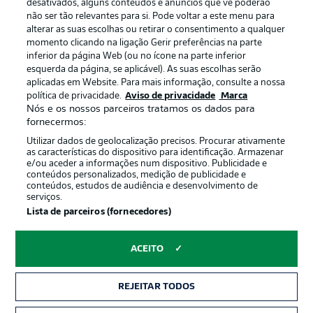
Gerir preferências
Aviso de privacidade
desativados, alguns conteúdos e anúncios que vê poderão
não ser tão relevantes para si. Pode voltar a este menu para
Termos de uso
Emissoras
alterar as suas escolhas ou retirar o consentimento a qualquer
momento clicando na ligação Gerir preferências na parte
Trabalhe conosco
Marca
inferior da página Web (ou no ícone na parte inferior
Contato
Jogadores
esquerda da página, se aplicável). As suas escolhas serão
aplicadas em Website. Para mais informação, consulte a nossa
política de privacidade.
Aviso de privacidade
Marca
Nós e os nossos parceiros tratamos os dados para
fornecermos:
Utilizar dados de geolocalização precisos. Procurar ativamente
as características do dispositivo para identificação. Armazenar
e/ou aceder a informações num dispositivo. Publicidade e
conteúdos personalizados, medição de publicidade e
conteúdos, estudos de audiência e desenvolvimento de
serviços.
© 2026 Bundesliga-Gruppe GmbH
Lista de parceiros (fornecedores)
Escolha seu idioma
ACEITO
Português
REJEITAR TODOS
Modo de visualização