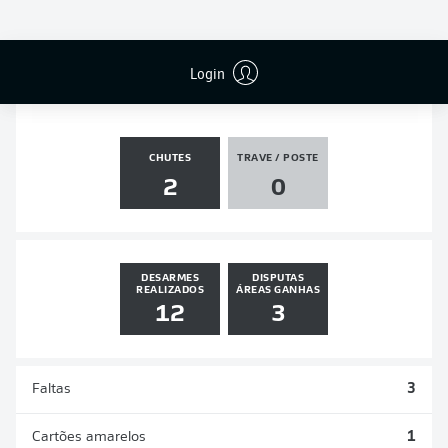
PÊNALTIS
GOLS
ASSISTÊNCIAS
PÊNALTIS
MARCADOS
1
0
0
0
Login
CHUTES
TRAVE / POSTE
2
0
DESARMES
DISPUTAS
REALIZADOS
ÁREAS GANHAS
12
3
Faltas
3
Cartões amarelos
1