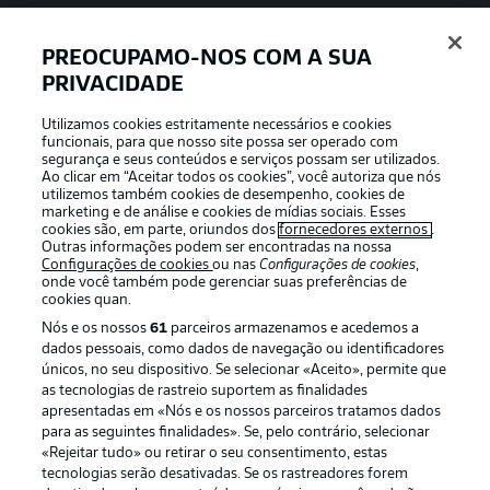
PREOCUPAMO-NOS COM A SUA
PRIVACIDADE
APLICATIVO DA BUNDESLIGA
Utilizamos cookies estritamente necessários e cookies
funcionais, para que nosso site possa ser operado com
segurança e seus conteúdos e serviços possam ser utilizados.
Ao clicar em “Aceitar todos os cookies”, você autoriza que nós
utilizemos também cookies de desempenho, cookies de
Oferecido por
marketing e de análise e cookies de mídias sociais. Esses
cookies são, em parte, oriundos dos
fornecedores externos
.
Outras informações podem ser encontradas na nossa
Configurações de cookies
ou nas
Configurações de cookies
,
onde você também pode gerenciar suas preferências de
cookies quan.
Nós e os nossos
61
parceiros armazenamos e acedemos a
dados pessoais, como dados de navegação ou identificadores
únicos, no seu dispositivo. Se selecionar «Aceito», permite que
as tecnologias de rastreio suportem as finalidades
apresentadas em «Nós e os nossos parceiros tratamos dados
para as seguintes finalidades». Se, pelo contrário, selecionar
«Rejeitar tudo» ou retirar o seu consentimento, estas
Publicidade
Avisos legais
tecnologias serão desativadas. Se os rastreadores forem