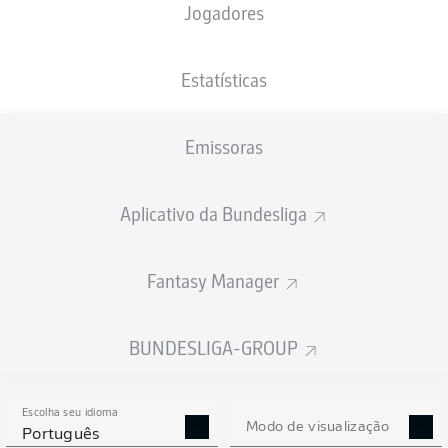
Jogadores
PESO
NACIONALIDADE
08.01.1995
ALTURA
84
NLD
31 ANOS
189 CM
KG
Estatísticas
Emissoras
Competition
Bundesliga 2
Aplicativo da Bundesliga
Season
2025/2026
Fantasy Manager
BUNDESLIGA-GROUP
ESTATÍSTICAS DA
TEMPORADA 2025/2026
Escolha seu idioma
Modo de visualização
Português