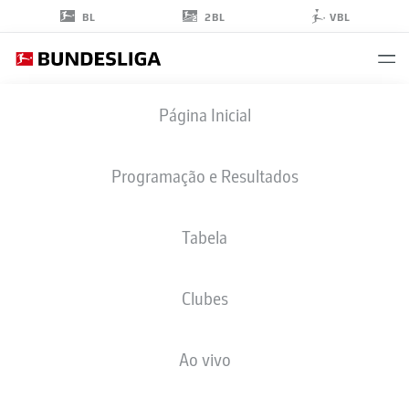
2BL
BL
VBL
JONAS
Página Inicial
NICKISCH
12
Programação e Resultados
Tabela
GOLEIRO
Clubes
COLOGNE
ESTATÍSTICAS DA TEMPORADA 2025/2026
GOLS
Ao vivo