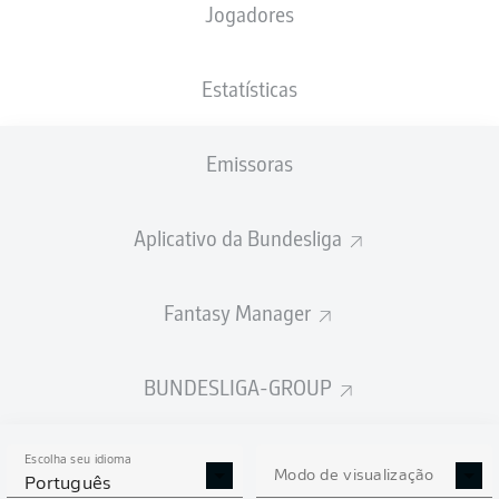
Jogadores
PESO
NACIONALIDADE
21.05.2004
ALTURA
77
DEU
22 ANOS
190 CM
KG
Estatísticas
Emissoras
Competition
Bundesliga
Aplicativo da Bundesliga
Season
2025/2026
Fantasy Manager
BUNDESLIGA-GROUP
ESTATÍSTICAS DA
TEMPORADA 2025/2026
Escolha seu idioma
Modo de visualização
Português