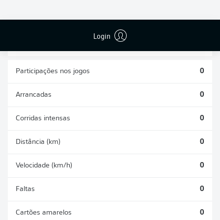
CHUTES
PASSES
GOLS CONTRA
DEFENDIDOS
REALIZADOS
0
0
0
Login
Participações nos jogos
0
Arrancadas
0
Corridas intensas
0
Distância (km)
0
Velocidade (km/h)
0
Faltas
0
Cartões amarelos
0