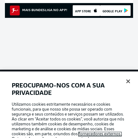
MAIS BUNDESLIGA NO APP!
APP STORE
GOOGLE PLAY
PREOCUPAMO-NOS COM A SUA
Football as it’s meant to be
PRIVACIDADE
Utilizamos cookies estritamente necessários e cookies
funcionais, para que nosso site possa ser operado com
segurança e seus conteúdos e serviços possam ser utilizados.
Ao clicar em “Aceitar todos os cookies”, você autoriza que nós
APLICATIVO DA BUNDESLIGA
utilizemos também cookies de desempenho, cookies de
marketing e de análise e cookies de mídias sociais. Esses
cookies são, em parte, oriundos dos
fornecedores externos
.