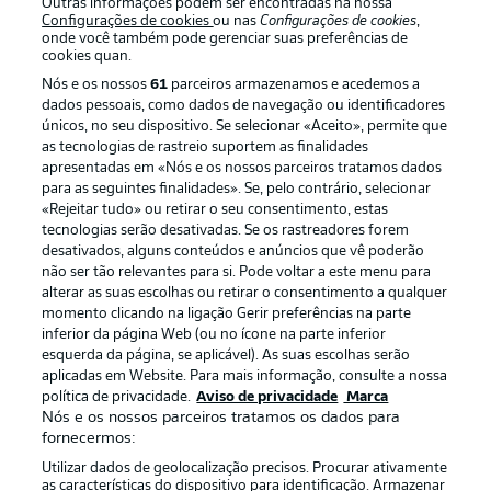
Outras informações podem ser encontradas na nossa
Configurações de cookies
ou nas
Configurações de cookies
,
onde você também pode gerenciar suas preferências de
Oferecido por
cookies quan.
Nós e os nossos
61
parceiros armazenamos e acedemos a
dados pessoais, como dados de navegação ou identificadores
únicos, no seu dispositivo. Se selecionar «Aceito», permite que
as tecnologias de rastreio suportem as finalidades
apresentadas em «Nós e os nossos parceiros tratamos dados
para as seguintes finalidades». Se, pelo contrário, selecionar
«Rejeitar tudo» ou retirar o seu consentimento, estas
tecnologias serão desativadas. Se os rastreadores forem
desativados, alguns conteúdos e anúncios que vê poderão
não ser tão relevantes para si. Pode voltar a este menu para
alterar as suas escolhas ou retirar o consentimento a qualquer
Publicidade
Avisos legais
momento clicando na ligação Gerir preferências na parte
inferior da página Web (ou no ícone na parte inferior
Gerir preferências
Aviso de privacidade
esquerda da página, se aplicável). As suas escolhas serão
aplicadas em Website. Para mais informação, consulte a nossa
Termos de uso
Emissoras
política de privacidade.
Aviso de privacidade
Marca
Trabalhe conosco
Marca
Nós e os nossos parceiros tratamos os dados para
fornecermos:
Contato
Jogadores
Utilizar dados de geolocalização precisos. Procurar ativamente
as características do dispositivo para identificação. Armazenar