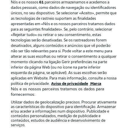
Nós e os nossos
61
parceiros armazenamos e acedemos a
dados pessoais, como dados de navegação ou identificadores
únicos, no seu dispositivo. Se selecionar «Aceito», permite que
as tecnologias de rastreio suportem as finalidades
apresentadas em «Nós e os nossos parceiros tratamos dados
para as seguintes finalidades». Se, pelo contrário, selecionar
«Rejeitar tudo» ou retirar o seu consentimento, estas
Publicidade
Avisos legais
tecnologias serão desativadas. Se os rastreadores forem
Gerir preferências
Aviso de privacidade
desativados, alguns conteúdos e anúncios que vê poderão
não ser tão relevantes para si. Pode voltar a este menu para
Termos de uso
Emissoras
alterar as suas escolhas ou retirar o consentimento a qualquer
momento clicando na ligação Gerir preferências na parte
Trabalhe conosco
Marca
inferior da página Web (ou no ícone na parte inferior
Contato
Jogadores
esquerda da página, se aplicável). As suas escolhas serão
aplicadas em Website. Para mais informação, consulte a nossa
política de privacidade.
Aviso de privacidade
Marca
Nós e os nossos parceiros tratamos os dados para
fornecermos:
Utilizar dados de geolocalização precisos. Procurar ativamente
as características do dispositivo para identificação. Armazenar
e/ou aceder a informações num dispositivo. Publicidade e
conteúdos personalizados, medição de publicidade e
conteúdos, estudos de audiência e desenvolvimento de
serviços.