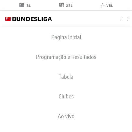
2BL
BL
VBL
JOËL
Página Inicial
SCHMIED
2
Programação e Resultados
Tabela
ZAGUEIRO
Clubes
COLOGNE
ESTATÍSTICAS DA TEMPORADA 2026/2027
GOLS
COMP
Ao vivo