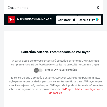
Cruzamentos
0
MAIS BUNDESLIGA NO APP!
APP STORE
GOOGLE PLAY
Conteúdo editorial recomendado de
JWPlayer
A partir desse ponto você encontrará conteúdo externo de
JWPlayer
que
complementa o artigo. Você pode visualizá-lo ou ocultá-lo com um clique.
Permitir
JWPlayer
conteúdo
Eu concordo que o conteúdo externo
JWPlayer
será exibido para mim. Essa
ação permite que os dados pessoais sejam transmitidos para
JWPlayer
e que
os cookies sejam configurados por
JWPlayer
. Você pode obter mais informações
sobre essa ação no aviso de privacidade de
JWPlayer
|
Editar as configurações
de cookies