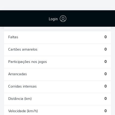
DESARMES
DISPUTAS
REALIZADOS
ÁREAS GANHAS
0
0
Login
Faltas
0
Cartões amarelos
0
Participações nos jogos
0
Arrancadas
0
Corridas intensas
0
Distância (km)
0
Velocidade (km/h)
0