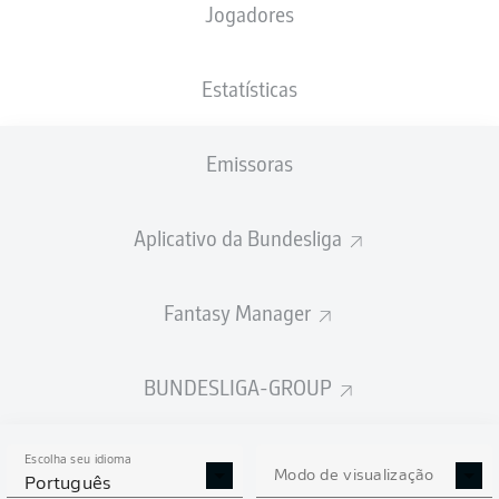
Jogadores
PESO
NACIONALIDADE
23.09.1998
ALTURA
84
CHE
27 ANOS
188 CM
KG
Estatísticas
Emissoras
Competition
Bundesliga
Aplicativo da Bundesliga
Season
2026/2027
Fantasy Manager
BUNDESLIGA-GROUP
ESTATÍSTICAS DA
TEMPORADA 2026/2027
Escolha seu idioma
Modo de visualização
Português