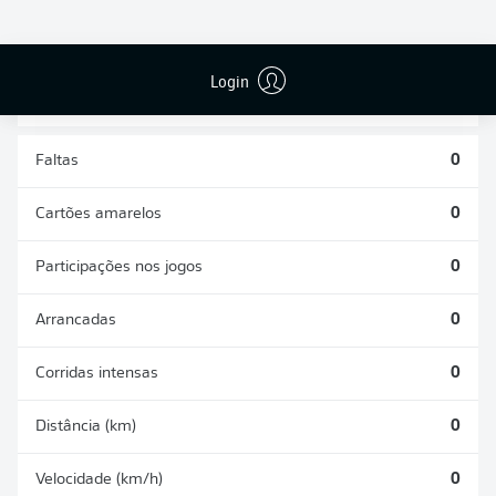
DESARMES
DISPUTAS
REALIZADOS
ÁREAS GANHAS
0
0
Login
Faltas
0
Cartões amarelos
0
Participações nos jogos
0
Arrancadas
0
Corridas intensas
0
Distância (km)
0
Velocidade (km/h)
0