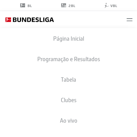
2BL
BL
VBL
JAMIL
Página Inicial
SIEBERT
43
Programação e Resultados
Tabela
ZAGUEIRO
Clubes
FORTUNA DÜSSELDORF
ESTATÍSTICAS DA TEMPORADA 2019/2020
GOLS
Ao vivo