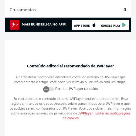
Cruzamentos
0
MAIS BUNDESLIGA NO APP!
APP STORE
GOOGLE PLAY
Conteúdo editorial recomendado de
JWPlayer
A partir desse ponto você encontrará conteúdo externo de
JWPlayer
que
complementa o artigo. Você pode visualizá-lo ou ocultá-lo com um clique.
Permitir
JWPlayer
conteúdo
Eu concordo que o conteúdo externo
JWPlayer
será exibido para mim. Essa
ação permite que os dados pessoais sejam transmitidos para
JWPlayer
e que
os cookies sejam configurados por
JWPlayer
. Você pode obter mais informações
sobre essa ação no aviso de privacidade de
JWPlayer
|
Editar as configurações
de cookies