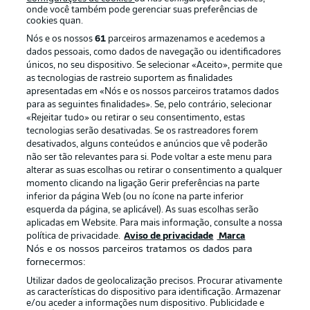
onde você também pode gerenciar suas preferências de
cookies quan.
Nós e os nossos
61
parceiros armazenamos e acedemos a
dados pessoais, como dados de navegação ou identificadores
únicos, no seu dispositivo. Se selecionar «Aceito», permite que
as tecnologias de rastreio suportem as finalidades
apresentadas em «Nós e os nossos parceiros tratamos dados
para as seguintes finalidades». Se, pelo contrário, selecionar
«Rejeitar tudo» ou retirar o seu consentimento, estas
Publicidade
Avisos legais
tecnologias serão desativadas. Se os rastreadores forem
Gerir preferências
Aviso de privacidade
desativados, alguns conteúdos e anúncios que vê poderão
não ser tão relevantes para si. Pode voltar a este menu para
Termos de uso
Emissoras
alterar as suas escolhas ou retirar o consentimento a qualquer
momento clicando na ligação Gerir preferências na parte
Trabalhe conosco
Marca
inferior da página Web (ou no ícone na parte inferior
Contato
Jogadores
esquerda da página, se aplicável). As suas escolhas serão
aplicadas em Website. Para mais informação, consulte a nossa
política de privacidade.
Aviso de privacidade
Marca
Nós e os nossos parceiros tratamos os dados para
fornecermos:
Utilizar dados de geolocalização precisos. Procurar ativamente
as características do dispositivo para identificação. Armazenar
e/ou aceder a informações num dispositivo. Publicidade e