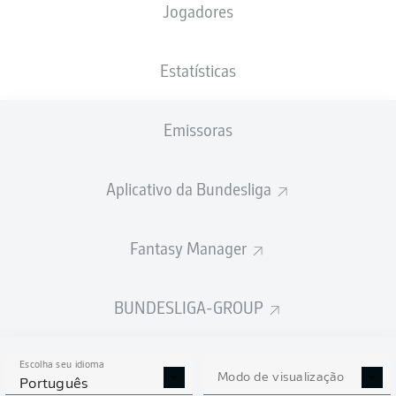
Jogadores
PESO
NACIONALIDADE
02.04.2002
ALTURA
86
DEU
24 ANOS
193 CM
KG
Estatísticas
Emissoras
Competition
Bundesliga
Aplicativo da Bundesliga
Season
2019/2020
Fantasy Manager
BUNDESLIGA-GROUP
ESTATÍSTICAS DA
TEMPORADA 2019/2020
Escolha seu idioma
Modo de visualização
Português