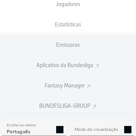
Jogadores
NACIONALIDADE
PESO
08.08.2004
ALTURA
ENG
, BRB
70
21 ANOS
175 CM
KG
Estatísticas
Emissoras
Competition
Bundesliga
Aplicativo da Bundesliga
Season
2025/2026
Fantasy Manager
BUNDESLIGA-GROUP
ESTATÍSTICAS DA
TEMPORADA 2025/2026
Escolha seu idioma
Modo de visualização
Português