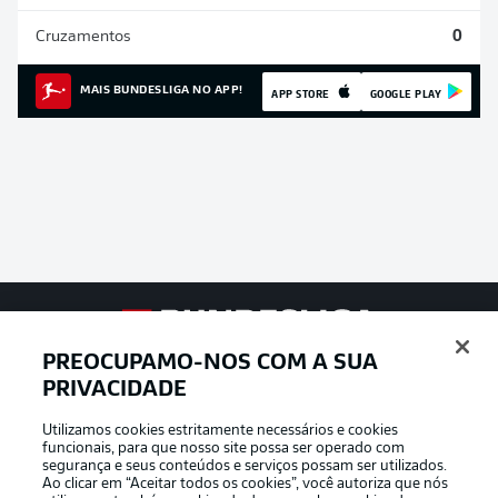
Cruzamentos
0
MAIS BUNDESLIGA NO APP!
APP STORE
GOOGLE PLAY
Football as it’s meant to be
PREOCUPAMO-NOS COM A SUA
PRIVACIDADE
Utilizamos cookies estritamente necessários e cookies
funcionais, para que nosso site possa ser operado com
APLICATIVO DA BUNDESLIGA
segurança e seus conteúdos e serviços possam ser utilizados.
Ao clicar em “Aceitar todos os cookies”, você autoriza que nós