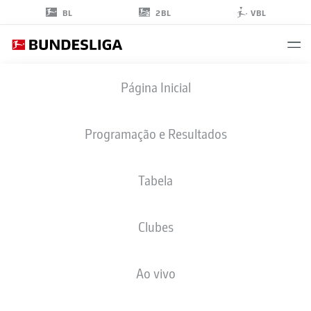
2BL
BL
VBL
JAMIE
Página Inicial
GITTENS
43
Programação e Resultados
Tabela
ATACANTE
Clubes
BORUSSIA DORTMUND
ESTATÍSTICAS DA TEMPORADA 2025/2026
GOLS
Ao vivo