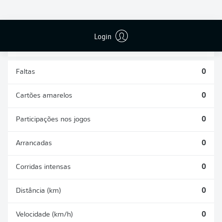
DESARMES
DISPUTAS
REALIZADOS
ÁREAS GANHAS
0
0
Login
Faltas
0
Cartões amarelos
0
Participações nos jogos
0
Arrancadas
0
Corridas intensas
0
Distância (km)
0
Velocidade (km/h)
0