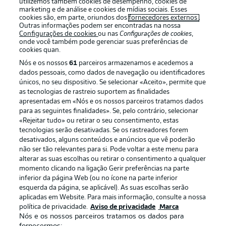
utilizemos também cookies de desempenho, cookies de
marketing e de análise e cookies de mídias sociais. Esses
cookies são, em parte, oriundos dos
fornecedores externos
.
Outras informações podem ser encontradas na nossa
Configurações de cookies
ou nas
Configurações de cookies
,
Oferecido por
onde você também pode gerenciar suas preferências de
cookies quan.
Nós e os nossos
61
parceiros armazenamos e acedemos a
dados pessoais, como dados de navegação ou identificadores
únicos, no seu dispositivo. Se selecionar «Aceito», permite que
as tecnologias de rastreio suportem as finalidades
apresentadas em «Nós e os nossos parceiros tratamos dados
para as seguintes finalidades». Se, pelo contrário, selecionar
«Rejeitar tudo» ou retirar o seu consentimento, estas
tecnologias serão desativadas. Se os rastreadores forem
desativados, alguns conteúdos e anúncios que vê poderão
não ser tão relevantes para si. Pode voltar a este menu para
Publicidade
Avisos legais
alterar as suas escolhas ou retirar o consentimento a qualquer
momento clicando na ligação Gerir preferências na parte
Gerir preferências
Aviso de privacidade
inferior da página Web (ou no ícone na parte inferior
esquerda da página, se aplicável). As suas escolhas serão
Termos de uso
Emissoras
aplicadas em Website. Para mais informação, consulte a nossa
Trabalhe conosco
Marca
política de privacidade.
Aviso de privacidade
Marca
Nós e os nossos parceiros tratamos os dados para
Contato
Jogadores