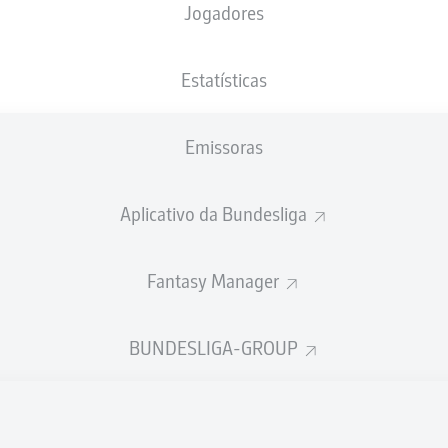
Jogadores
NACIONALIDADE
23.03.2005
ALTURA
PESO
DEU
21 ANOS
189 CM
77 KG
Estatísticas
Emissoras
Aplicativo da Bundesliga
Fantasy Manager
ÍSTICAS DA TEMPORADA 202
BUNDESLIGA-GROUP
Participações nos jogos
PASSES
REALIZADOS