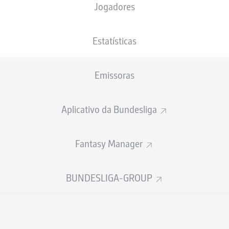
Jogadores
NACIONALIDADE
12.04.2003
ALTURA
DEU
23 ANOS
190 CM
Estatísticas
Emissoras
Aplicativo da Bundesliga
Fantasy Manager
ÍSTICAS DA TEMPORADA 202
BUNDESLIGA-GROUP
Faltas
TAS
ANHAS