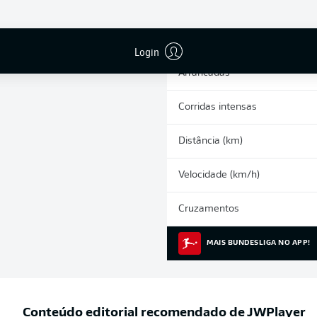
0
Cartões amarelos
Participações nos jogos
Login
Arrancadas
Corridas intensas
Distância (km)
Velocidade (km/h)
Cruzamentos
MAIS BUNDESLIGA NO APP!
Conteúdo editorial recomendado de
JWPlayer