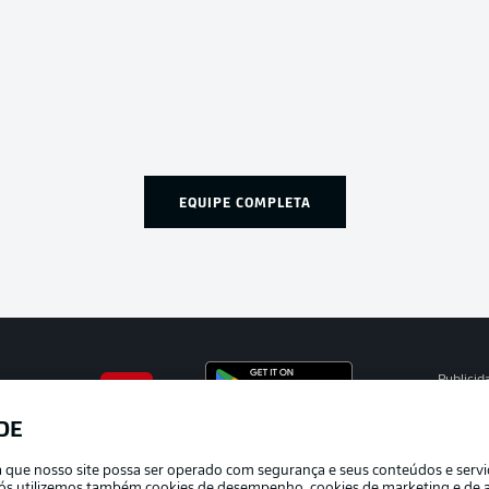
EQUIPE COMPLETA
Publicid
Gerir pr
DE
APLICATIVO DA BUNDESLIGA
Termos 
ra que nosso site possa ser operado com segurança e seus conteúdos e serv
Marca
e nós utilizemos também cookies de desempenho, cookies de marketing e de a