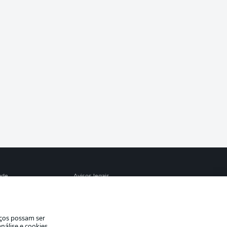
ade
Avisos legais
eferências
Aviso de privacidade
de uso
Trabalhe conosco
iços possam ser
Contato
nálise e cookies