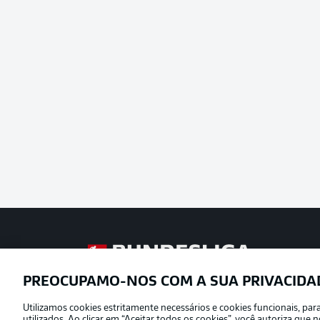
Football as it’s meant to be
PREOCUPAMO-NOS COM A SUA PRIVACIDA
Utilizamos cookies estritamente necessários e cookies funcionais, pa
Oferecido por
utilizados. Ao clicar em “Aceitar todos os cookies”, você autoriza qu