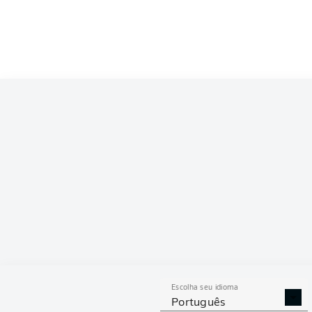
Competition
Bundesliga 2
Season
2026/2027
ESTAT
Escolha seu idioma
DESARMES
DISPU
Português
REALIZADOS
ÁREAS G