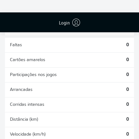
DESARMES
DISPUTAS
REALIZADOS
ÁREAS GANHAS
0
0
Login
Faltas
0
Cartões amarelos
0
Participações nos jogos
0
Arrancadas
0
Corridas intensas
0
Distância (km)
0
Velocidade (km/h)
0