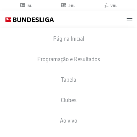
2BL
BL
VBL
FABIO
Página Inicial
MORENO FELL
36
Programação e Resultados
Tabela
ATACANTE
Clubes
MAINZ
ESTATÍSTICAS DA TEMPORADA 2026/2027
GOLS
COMP
Ao vivo