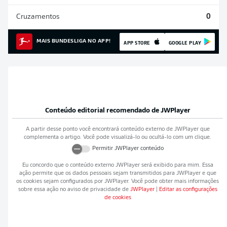
Cruzamentos
0
MAIS BUNDESLIGA NO APP!
APP STORE
GOOGLE PLAY
Conteúdo editorial recomendado de
JWPlayer
A partir desse ponto você encontrará conteúdo externo de
JWPlayer
que
complementa o artigo. Você pode visualizá-lo ou ocultá-lo com um clique.
Permitir
JWPlayer
conteúdo
Eu concordo que o conteúdo externo
JWPlayer
será exibido para mim. Essa
ação permite que os dados pessoais sejam transmitidos para
JWPlayer
e que
os cookies sejam configurados por
JWPlayer
. Você pode obter mais informações
sobre essa ação no aviso de privacidade de
JWPlayer
|
Editar as configurações
de cookies