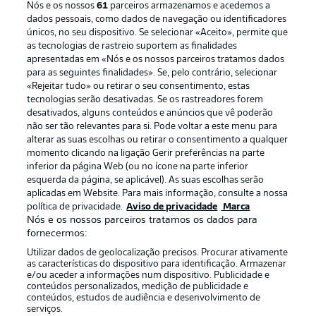
Nós e os nossos
61
parceiros armazenamos e acedemos a
dados pessoais, como dados de navegação ou identificadores
únicos, no seu dispositivo. Se selecionar «Aceito», permite que
as tecnologias de rastreio suportem as finalidades
apresentadas em «Nós e os nossos parceiros tratamos dados
para as seguintes finalidades». Se, pelo contrário, selecionar
«Rejeitar tudo» ou retirar o seu consentimento, estas
Publicidade
Avisos legais
tecnologias serão desativadas. Se os rastreadores forem
Gerir preferências
Aviso de privacidade
desativados, alguns conteúdos e anúncios que vê poderão
não ser tão relevantes para si. Pode voltar a este menu para
Termos de uso
Emissoras
alterar as suas escolhas ou retirar o consentimento a qualquer
momento clicando na ligação Gerir preferências na parte
Trabalhe conosco
Marca
inferior da página Web (ou no ícone na parte inferior
Contato
Jogadores
esquerda da página, se aplicável). As suas escolhas serão
aplicadas em Website. Para mais informação, consulte a nossa
política de privacidade.
Aviso de privacidade
Marca
Nós e os nossos parceiros tratamos os dados para
fornecermos:
Utilizar dados de geolocalização precisos. Procurar ativamente
as características do dispositivo para identificação. Armazenar
e/ou aceder a informações num dispositivo. Publicidade e
conteúdos personalizados, medição de publicidade e
conteúdos, estudos de audiência e desenvolvimento de
serviços.