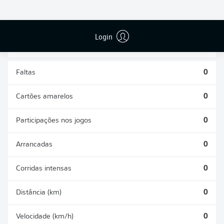
DESARMES
DISPUTAS
REALIZADOS
ÁREAS GANHAS
0
0
Login
Faltas
0
Cartões amarelos
0
Participações nos jogos
0
Arrancadas
0
Corridas intensas
0
Distância (km)
0
Velocidade (km/h)
0