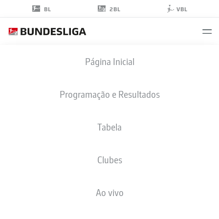
2BL
BL
VBL
ERIK
Página Inicial
SHURANOV
Programação e Resultados
Tabela
ATACANTE
Clubes
NUREMBERG
ESTATÍSTICAS DA TEMPORADA 2018/2019
GOLS
Ao vivo