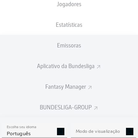
Jogadores
NACIONALIDADE
PESO
22.02.2002
ALTURA
DEU
, UKR
83
24 ANOS
184 CM
KG
Estatísticas
Emissoras
Competition
Bundesliga 2
Aplicativo da Bundesliga
Season
Fantasy Manager
BUNDESLIGA-GROUP
ESTATÍSTICAS DA
TEMPORADA 2018/2019
Escolha seu idioma
Modo de visualização
Português