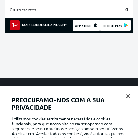
Cruzamentos
0
MAIS BUNDESLIGA NO APP!
APP STORE
GOOGLE PLAY
Football as it’s meant to be
PREOCUPAMO-NOS COM A SUA
PRIVACIDADE
Utilizamos cookies estritamente necessários e cookies
funcionais, para que nosso site possa ser operado com
APLICATIVO DA BUNDESLIGA
segurança e seus conteúdos e serviços possam ser utilizados.
Ao clicar em “Aceitar todos os cookies”, você autoriza que nós