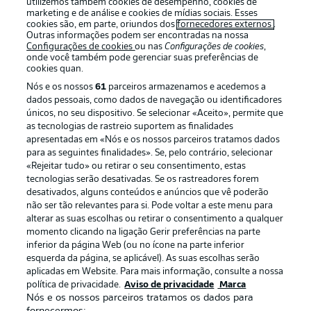
utilizemos também cookies de desempenho, cookies de
marketing e de análise e cookies de mídias sociais. Esses
cookies são, em parte, oriundos dos
fornecedores externos
.
Outras informações podem ser encontradas na nossa
Configurações de cookies
ou nas
Configurações de cookies
,
Oferecido por
onde você também pode gerenciar suas preferências de
cookies quan.
Nós e os nossos
61
parceiros armazenamos e acedemos a
dados pessoais, como dados de navegação ou identificadores
únicos, no seu dispositivo. Se selecionar «Aceito», permite que
as tecnologias de rastreio suportem as finalidades
apresentadas em «Nós e os nossos parceiros tratamos dados
para as seguintes finalidades». Se, pelo contrário, selecionar
«Rejeitar tudo» ou retirar o seu consentimento, estas
tecnologias serão desativadas. Se os rastreadores forem
desativados, alguns conteúdos e anúncios que vê poderão
não ser tão relevantes para si. Pode voltar a este menu para
Publicidade
Avisos legais
alterar as suas escolhas ou retirar o consentimento a qualquer
momento clicando na ligação Gerir preferências na parte
Gerir preferências
Aviso de privacidade
inferior da página Web (ou no ícone na parte inferior
esquerda da página, se aplicável). As suas escolhas serão
Termos de uso
Trabalhe conosco
aplicadas em Website. Para mais informação, consulte a nossa
Marca
Contato
política de privacidade.
Aviso de privacidade
Marca
Nós e os nossos parceiros tratamos os dados para
Jogadores