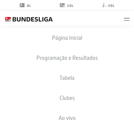
2BL
BL
VBL
DION
Página Inicial
AJVAZI
29
Programação e Resultados
Tabela
MEIO-CAMPO
Clubes
HERTHA BERLIN
ESTATÍSTICAS DA TEMPORADA 2026/2027
GOLS
COMP
Ao vivo