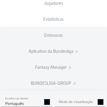
Jogadores
PESO
NACIONALIDADE
10.02.2004
ALTURA
67
DEU
, ALB
, XKX
22 ANOS
181 CM
KG
Estatísticas
Emissoras
Competition
Bundesliga 2
Aplicativo da Bundesliga
Season
2026/2027
Fantasy Manager
BUNDESLIGA-GROUP
ESTATÍSTICAS DA
TEMPORADA 2026/2027
Escolha seu idioma
Modo de visualização
Português