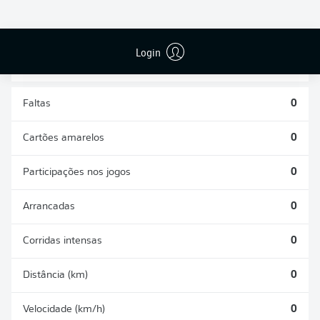
DESARMES
DISPUTAS
REALIZADOS
ÁREAS GANHAS
0
0
Login
Faltas
0
Cartões amarelos
0
Participações nos jogos
0
Arrancadas
0
Corridas intensas
0
Distância (km)
0
Velocidade (km/h)
0