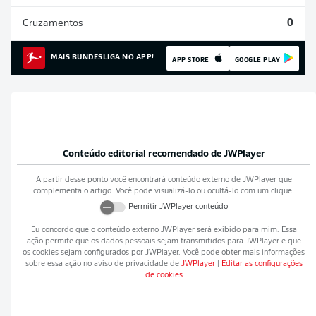
Cruzamentos
0
MAIS BUNDESLIGA NO APP!
APP STORE
GOOGLE PLAY
Conteúdo editorial recomendado de
JWPlayer
A partir desse ponto você encontrará conteúdo externo de
JWPlayer
que
complementa o artigo. Você pode visualizá-lo ou ocultá-lo com um clique.
Permitir
JWPlayer
conteúdo
Eu concordo que o conteúdo externo
JWPlayer
será exibido para mim. Essa
ação permite que os dados pessoais sejam transmitidos para
JWPlayer
e que
os cookies sejam configurados por
JWPlayer
. Você pode obter mais informações
sobre essa ação no aviso de privacidade de
JWPlayer
|
Editar as configurações
de cookies