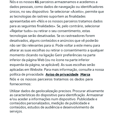
Nós e os nossos
61
parceiros armazenamos e acedemos a
dados pessoais, como dados de navegação ou identificadores
únicos, no seu dispositivo. Se selecionar «Aceito», permite que
as tecnologias de rastreio suportem as finalidades
apresentadas em «Nós e os nossos parceiros tratamos dados
para as seguintes finalidades». Se, pelo contrário, selecionar
«Rejeitar tudo» ou retirar o seu consentimento, estas
Publicidade
Avisos legais
tecnologias serão desativadas. Se os rastreadores forem
Gerir preferências
Aviso de privacidade
desativados, alguns conteúdos e anúncios que vê poderão
não ser tão relevantes para si. Pode voltar a este menu para
Termos de uso
Trabalhe conosco
alterar as suas escolhas ou retirar o consentimento a qualquer
momento clicando na ligação Gerir preferências na parte
Marca
Contato
inferior da página Web (ou no ícone na parte inferior
Jogadores
esquerda da página, se aplicável). As suas escolhas serão
aplicadas em Website. Para mais informação, consulte a nossa
política de privacidade.
Aviso de privacidade
Marca
Nós e os nossos parceiros tratamos os dados para
fornecermos:
Utilizar dados de geolocalização precisos. Procurar ativamente
as características do dispositivo para identificação. Armazenar
e/ou aceder a informações num dispositivo. Publicidade e
conteúdos personalizados, medição de publicidade e
conteúdos, estudos de audiência e desenvolvimento de
serviços.