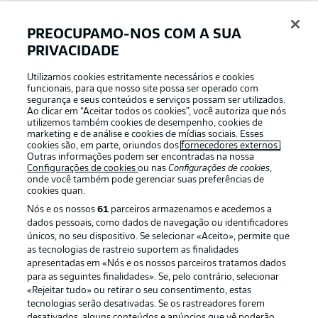
PREOCUPAMO-NOS COM A SUA
Login
PRIVACIDADE
Utilizamos cookies estritamente necessários e cookies
funcionais, para que nosso site possa ser operado com
segurança e seus conteúdos e serviços possam ser utilizados.
Ao clicar em “Aceitar todos os cookies”, você autoriza que nós
utilizemos também cookies de desempenho, cookies de
marketing e de análise e cookies de mídias sociais. Esses
cookies são, em parte, oriundos dos
fornecedores externos
.
Outras informações podem ser encontradas na nossa
Configurações de cookies
ou nas
Configurações de cookies
,
onde você também pode gerenciar suas preferências de
cookies quan.
Nós e os nossos
61
parceiros armazenamos e acedemos a
dados pessoais, como dados de navegação ou identificadores
únicos, no seu dispositivo. Se selecionar «Aceito», permite que
Football as it’s meant to be
as tecnologias de rastreio suportem as finalidades
apresentadas em «Nós e os nossos parceiros tratamos dados
para as seguintes finalidades». Se, pelo contrário, selecionar
«Rejeitar tudo» ou retirar o seu consentimento, estas
tecnologias serão desativadas. Se os rastreadores forem
APLICATIVO DA BUNDESLIGA
desativados, alguns conteúdos e anúncios que vê poderão