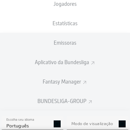
Jogadores
PESO
NACIONALIDADE
20.10.1989
ALTURA
79
DEU
36 ANOS
188 CM
KG
Estatísticas
Emissoras
Competition
Copa DFB
Aplicativo da Bundesliga
Season
2025/2026
Fantasy Manager
BUNDESLIGA-GROUP
Escolha seu idioma
Modo de visualização
Português