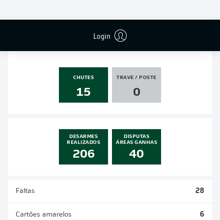
PÊNALTIS
GOLS
ASSISTÊNCIAS
PÊNALTIS
MARCADOS
1
0
0
0
Login
CHUTES
TRAVE / POSTE
15
0
DESARMES
DISPUTAS
REALIZADOS
ÁREAS GANHAS
206
40
Faltas
28
Cartões amarelos
6