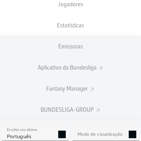
Jogadores
PESO
NACIONALIDADE
18.05.1984
ALTURA
75
DEU
42 ANOS
176 CM
KG
Estatísticas
Emissoras
Competition
Bundesliga
Aplicativo da Bundesliga
Season
2019/2020
Fantasy Manager
BUNDESLIGA-GROUP
ESTATÍSTICAS DA
TEMPORADA 2019/2020
Escolha seu idioma
Modo de visualização
Português