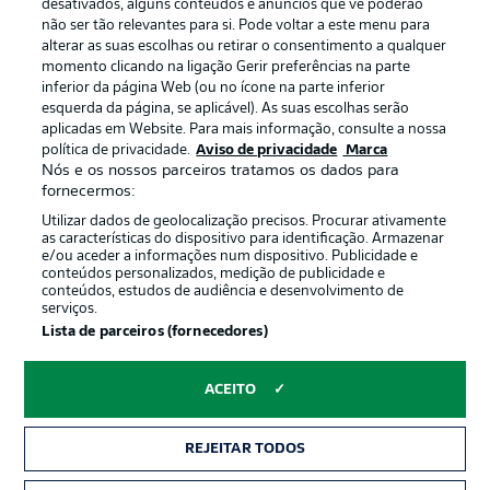
Gerir preferências
Aviso de privacidade
desativados, alguns conteúdos e anúncios que vê poderão
não ser tão relevantes para si. Pode voltar a este menu para
Termos de uso
Emissoras
alterar as suas escolhas ou retirar o consentimento a qualquer
momento clicando na ligação Gerir preferências na parte
Trabalhe conosco
Marca
inferior da página Web (ou no ícone na parte inferior
Contato
Jogadores
esquerda da página, se aplicável). As suas escolhas serão
aplicadas em Website. Para mais informação, consulte a nossa
política de privacidade.
Aviso de privacidade
Marca
Nós e os nossos parceiros tratamos os dados para
fornecermos:
Utilizar dados de geolocalização precisos. Procurar ativamente
as características do dispositivo para identificação. Armazenar
e/ou aceder a informações num dispositivo. Publicidade e
conteúdos personalizados, medição de publicidade e
conteúdos, estudos de audiência e desenvolvimento de
serviços.
© 2026 Bundesliga-Gruppe GmbH
Lista de parceiros (fornecedores)
Escolha seu idioma
ACEITO
Português
REJEITAR TODOS
Modo de visualização