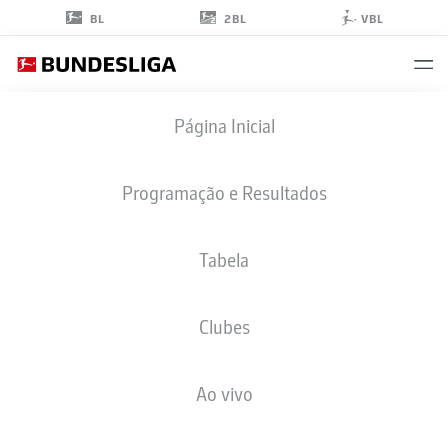
2BL
BL
VBL
DANIEL
Página Inicial
BAIER
10
Programação e Resultados
Tabela
MEIO-CAMPO
Clubes
AUGSBURG
ESTATÍSTICAS DA TEMPORADA 2019/2020
GOLS
Ao vivo