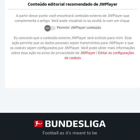
Conteúdo editorial recomendado de
JWPlayer
A partir desse ponto você encontrará conteúdo externo de
JWPlayer
que
complementa o artigo. Você pode visualizá-lo ou ocultá-lo com um clique.
Permitir
JWPlayer
conteúdo
Eu concordo que o conteúdo externo
JWPlayer
será exibido para mim. Essa
ação permite que os dados pessoais sejam transmitidos para
JWPlayer
e que
os cookies sejam configurados por
JWPlayer
. Você pode obter mais informações
sobre essa ação no aviso de privacidade de
JWPlayer
|
Editar as configurações
de cookies
Football as it’s meant to be