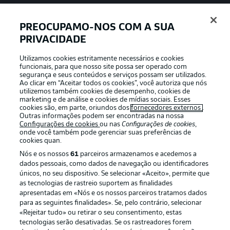
PREOCUPAMO-NOS COM A SUA
PRIVACIDADE
APLICATIVO DA BUNDESLIGA
Utilizamos cookies estritamente necessários e cookies
funcionais, para que nosso site possa ser operado com
segurança e seus conteúdos e serviços possam ser utilizados.
Ao clicar em “Aceitar todos os cookies”, você autoriza que nós
utilizemos também cookies de desempenho, cookies de
Oferecido por
marketing e de análise e cookies de mídias sociais. Esses
cookies são, em parte, oriundos dos
fornecedores externos
.
Outras informações podem ser encontradas na nossa
Configurações de cookies
ou nas
Configurações de cookies
,
onde você também pode gerenciar suas preferências de
cookies quan.
Nós e os nossos
61
parceiros armazenamos e acedemos a
dados pessoais, como dados de navegação ou identificadores
únicos, no seu dispositivo. Se selecionar «Aceito», permite que
as tecnologias de rastreio suportem as finalidades
apresentadas em «Nós e os nossos parceiros tratamos dados
para as seguintes finalidades». Se, pelo contrário, selecionar
«Rejeitar tudo» ou retirar o seu consentimento, estas
Publicidade
Avisos legais
tecnologias serão desativadas. Se os rastreadores forem