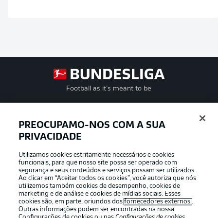
Football as it’s meant to be
PREOCUPAMO-NOS COM A SUA
PRIVACIDADE
APLICATIVO DA BUNDESLIGA
Utilizamos cookies estritamente necessários e cookies
funcionais, para que nosso site possa ser operado com
segurança e seus conteúdos e serviços possam ser utilizados.
Ao clicar em “Aceitar todos os cookies”, você autoriza que nós
utilizemos também cookies de desempenho, cookies de
Oferecido por
marketing e de análise e cookies de mídias sociais. Esses
cookies são, em parte, oriundos dos
fornecedores externos
.
Outras informações podem ser encontradas na nossa
Configurações de cookies
ou nas
Configurações de cookies
,