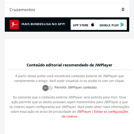
Cruzamentos
0
MAIS BUNDESLIGA NO APP!
APP STORE
GOOGLE PLAY
Conteúdo editorial recomendado de
JWPlayer
A partir desse ponto você encontrará conteúdo externo de
JWPlayer
que
complementa o artigo. Você pode visualizá-lo ou ocultá-lo com um clique.
Permitir
JWPlayer
conteúdo
Eu concordo que o conteúdo externo
JWPlayer
será exibido para mim. Essa
ação permite que os dados pessoais sejam transmitidos para
JWPlayer
e que
os cookies sejam configurados por
JWPlayer
. Você pode obter mais informações
sobre essa ação no aviso de privacidade de
JWPlayer
|
Editar as configurações
de cookies