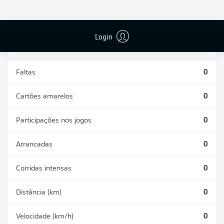
DESARMES
DISPUTAS
REALIZADOS
ÁREAS GANHAS
0
0
Login
Faltas
0
Cartões amarelos
0
Participações nos jogos
0
Arrancadas
0
Corridas intensas
0
Distância (km)
0
Velocidade (km/h)
0