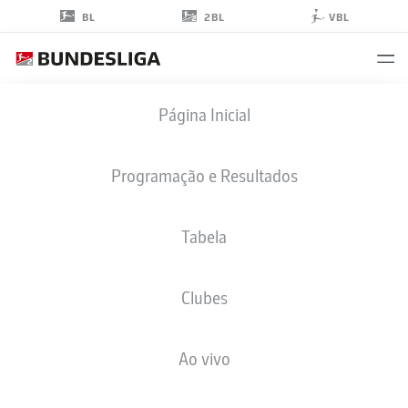
2BL
BL
VBL
CLAUDIO
Página Inicial
KAMMERKNECHT
46
Programação e Resultados
Tabela
ZAGUEIRO
Clubes
DYNAMO DRESDEN
ESTATÍSTICAS DA TEMPORADA 2022/2023
GOLS
Ao vivo