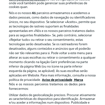
onde você também pode gerenciar suas preferências de
cookies quan.
Nós e os nossos
61
parceiros armazenamos e acedemos a
dados pessoais, como dados de navegação ou identificadores
únicos, no seu dispositivo. Se selecionar «Aceito», permite que
as tecnologias de rastreio suportem as finalidades
apresentadas em «Nós e os nossos parceiros tratamos dados
para as seguintes finalidades». Se, pelo contrário, selecionar
«Rejeitar tudo» ou retirar o seu consentimento, estas
Publicidade
Avisos legais
tecnologias serão desativadas. Se os rastreadores forem
Gerir preferências
Aviso de privacidade
desativados, alguns conteúdos e anúncios que vê poderão
não ser tão relevantes para si. Pode voltar a este menu para
Termos de uso
Trabalhe conosco
alterar as suas escolhas ou retirar o consentimento a qualquer
momento clicando na ligação Gerir preferências na parte
Marca
Contato
inferior da página Web (ou no ícone na parte inferior
Jogadores
esquerda da página, se aplicável). As suas escolhas serão
aplicadas em Website. Para mais informação, consulte a nossa
política de privacidade.
Aviso de privacidade
Marca
Nós e os nossos parceiros tratamos os dados para
fornecermos:
Utilizar dados de geolocalização precisos. Procurar ativamente
as características do dispositivo para identificação. Armazenar
e/ou aceder a informações num dispositivo. Publicidade e