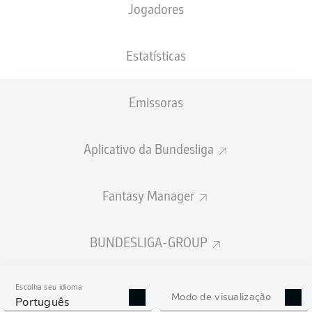
Jogadores
NACIONALIDADE
PESO
07.07.1999
ALTURA
LKA
, DEU
76
27 ANOS
185 CM
KG
Estatísticas
Emissoras
Competition
Bundesliga 2
Aplicativo da Bundesliga
Season
Fantasy Manager
BUNDESLIGA-GROUP
ESTATÍSTICAS DA
TEMPORADA 2022/2023
Escolha seu idioma
Modo de visualização
Português