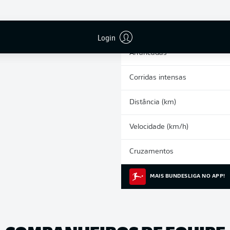
0
Cartões amarelos
Participações nos jogos
Login
Arrancadas
Corridas intensas
Distância (km)
Velocidade (km/h)
Cruzamentos
MAIS BUNDESLIGA NO APP!