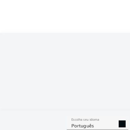
Competition
Bundesliga
Season
2026/2027
ESTAT
Escolha seu idioma
DISPU
DESARMES
ÁRE
Português
REALIZADOS
GAN