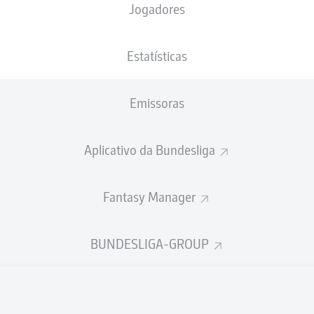
Jogadores
NACIONALIDADE
25.04.2005
ALTURA
PESO
ESP
21 ANOS
190 CM
82 KG
Estatísticas
Emissoras
Aplicativo da Bundesliga
Fantasy Manager
ÍSTICAS DA TEMPORADA 202
BUNDESLIGA-GROUP
Faltas
TAS
AS
HAS