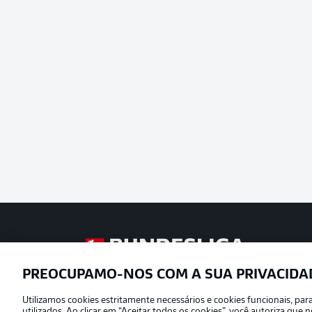
Football as it’s meant to be
PREOCUPAMO-NOS COM A SUA PRIVACIDA
Utilizamos cookies estritamente necessários e cookies funcionais, pa
Oferecido por
utilizados. Ao clicar em “Aceitar todos os cookies”, você autoriza qu