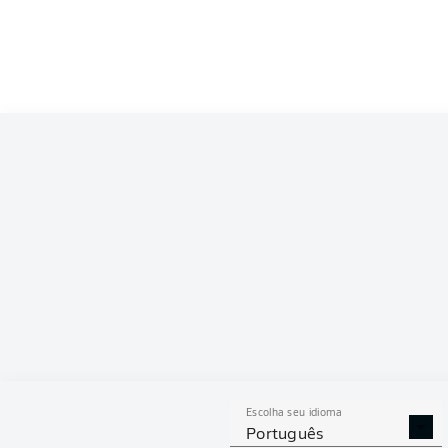
Competition
Bundesliga
Season
2026/2027
ESTAT
Escolha seu idioma
DESARMES
DISPU
Português
REALIZADOS
ÁREAS G