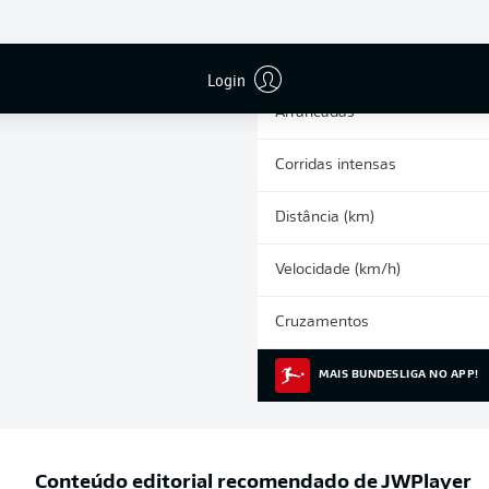
0
Cartões amarelos
Participações nos jogos
Login
Arrancadas
Corridas intensas
Distância (km)
Velocidade (km/h)
Cruzamentos
MAIS BUNDESLIGA NO APP!
Conteúdo editorial recomendado de
JWPlayer