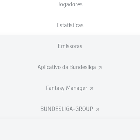
Jogadores
NACIONALIDADE
01.07.2006
ALTURA
PESO
DEU
20 ANOS
181 CM
71 KG
Estatísticas
Emissoras
Aplicativo da Bundesliga
Fantasy Manager
ÍSTICAS DA TEMPORADA 202
BUNDESLIGA-GROUP
Faltas
TAS
ANHAS