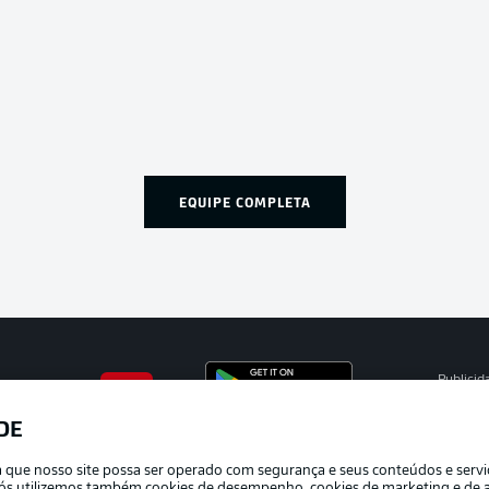
EQUIPE COMPLETA
Publicid
Gerir pr
DE
APLICATIVO DA BUNDESLIGA
Termos 
ra que nosso site possa ser operado com segurança e seus conteúdos e serv
Trabalh
e nós utilizemos também cookies de desempenho, cookies de marketing e de a