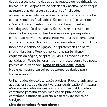
dados pessoais, como dados de navegação ou identificadores
únicos, no seu dispositivo. Se selecionar «Aceito», permite que
as tecnologias de rastreio suportem as finalidades
apresentadas em «Nós e os nossos parceiros tratamos dados
para as seguintes finalidades». Se, pelo contrário, selecionar
«Rejeitar tudo» ou retirar o seu consentimento, estas
Publicidade
Avisos legais
tecnologias serão desativadas. Se os rastreadores forem
Gerir preferências
Aviso de privacidade
desativados, alguns conteúdos e anúncios que vê poderão
não ser tão relevantes para si. Pode voltar a este menu para
Termos de uso
Emissoras
alterar as suas escolhas ou retirar o consentimento a qualquer
momento clicando na ligação Gerir preferências na parte
Trabalhe conosco
Marca
inferior da página Web (ou no ícone na parte inferior
Contato
Jogadores
esquerda da página, se aplicável). As suas escolhas serão
aplicadas em Website. Para mais informação, consulte a nossa
política de privacidade.
Aviso de privacidade
Marca
Nós e os nossos parceiros tratamos os dados para
fornecermos:
Utilizar dados de geolocalização precisos. Procurar ativamente
as características do dispositivo para identificação. Armazenar
e/ou aceder a informações num dispositivo. Publicidade e
conteúdos personalizados, medição de publicidade e
conteúdos, estudos de audiência e desenvolvimento de
serviços.
© 2026 Bundesliga-Gruppe GmbH
Lista de parceiros (fornecedores)