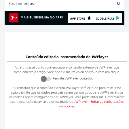
Cruzamentos
0
MAIS BUNDESLIGA NO APP!
APP STORE
GOOGLE PLAY
Conteúdo editorial recomendado de
JWPlayer
A partir desse ponto você encontrará conteúdo externo de
JWPlayer
que
complementa o artigo. Você pode visualizá-lo ou ocultá-lo com um clique.
Permitir
JWPlayer
conteúdo
Eu concordo que o conteúdo externo
JWPlayer
será exibido para mim. Essa
ação permite que os dados pessoais sejam transmitidos para
JWPlayer
e que
os cookies sejam configurados por
JWPlayer
. Você pode obter mais informações
sobre essa ação no aviso de privacidade de
JWPlayer
|
Editar as configurações
de cookies