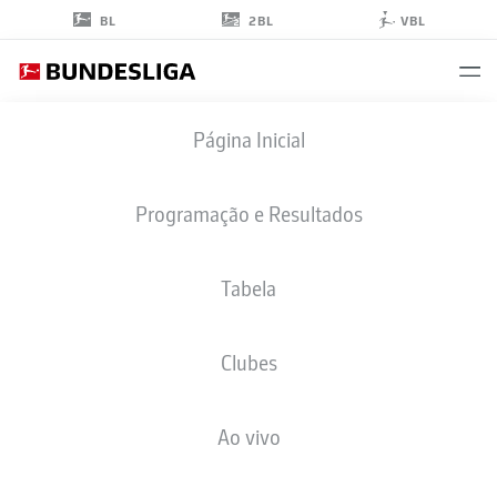
2BL
BL
VBL
BARA
Página Inicial
SAPOKO NDIAYE
39
Programação e Resultados
Tabela
MEIO-CAMPO
Clubes
BAYERN MUNICH
ESTATÍSTICAS DA TEMPORADA 2026/2027
GOLS
COMP
Ao vivo