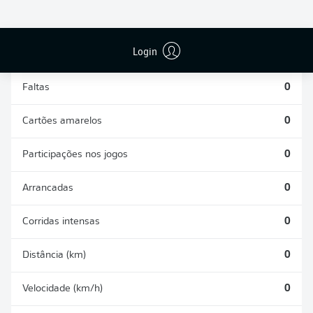
DESARMES
DISPUTAS
REALIZADOS
ÁREAS GANHAS
0
0
Login
Faltas
0
Cartões amarelos
0
Participações nos jogos
0
Arrancadas
0
Corridas intensas
0
Distância (km)
0
Velocidade (km/h)
0