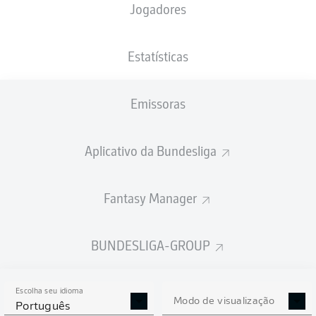
Jogadores
NACIONALIDADE
31.12.2007
ALTURA
SEN
18 ANOS
180 CM
Estatísticas
Competition
Emissoras
Bundesliga
Season
Aplicativo da Bundesliga
2026/2027
Fantasy Manager
ESTATÍSTICAS DA
BUNDESLIGA-GROUP
TEMPORADA 2026/2027
Escolha seu idioma
Modo de visualização
Português