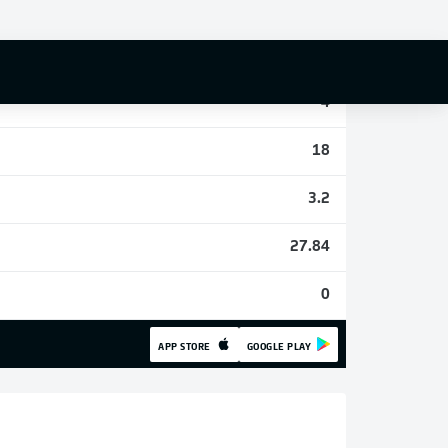
0
1
4
18
3.2
27.84
0
APP STORE
GOOGLE PLAY