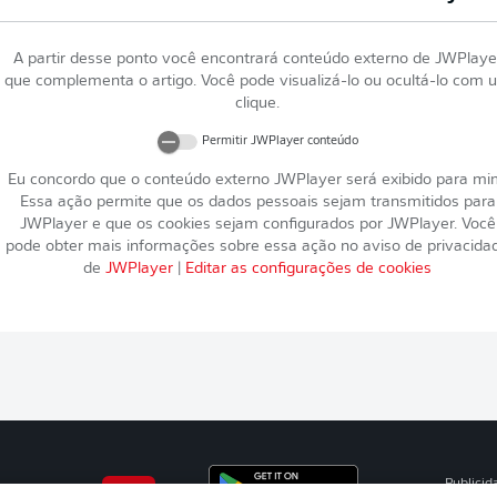
A partir desse ponto você encontrará conteúdo externo de
JWPlaye
que complementa o artigo. Você pode visualizá-lo ou ocultá-lo com 
clique.
Permitir
JWPlayer
conteúdo
Eu concordo que o conteúdo externo
JWPlayer
será exibido para mi
Essa ação permite que os dados pessoais sejam transmitidos para
JWPlayer
e que os cookies sejam configurados por
JWPlayer
. Você
pode obter mais informações sobre essa ação no aviso de privacida
de
JWPlayer
|
Editar as configurações de cookies
Publicid