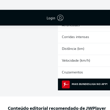
2
Cartões amarelos
Participações nos jogos
Login
Arrancadas
Corridas intensas
Distância (km)
Velocidade (km/h)
Cruzamentos
MAIS BUNDESLIGA NO APP!
Conteúdo editorial recomendado de
JWPlayer