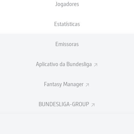
Jogadores
NACIONALIDADE
09.03.1995
ALTURA
PESO
FRA
31 ANOS
183 CM
78 KG
Estatísticas
Emissoras
Aplicativo da Bundesliga
Fantasy Manager
ÍSTICAS DA TEMPORADA 202
BUNDESLIGA-GROUP
Faltas
TAS
ANHAS