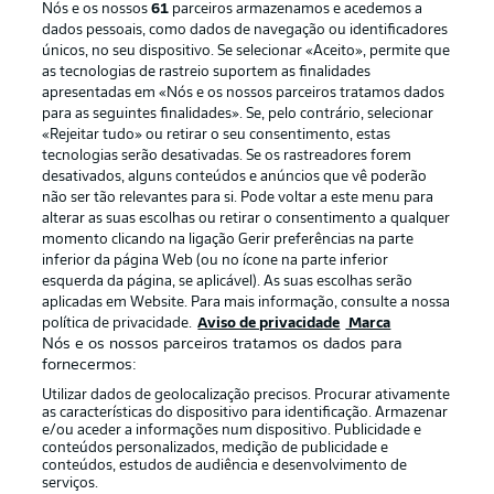
Nós e os nossos
61
parceiros armazenamos e acedemos a
dados pessoais, como dados de navegação ou identificadores
únicos, no seu dispositivo. Se selecionar «Aceito», permite que
as tecnologias de rastreio suportem as finalidades
apresentadas em «Nós e os nossos parceiros tratamos dados
para as seguintes finalidades». Se, pelo contrário, selecionar
«Rejeitar tudo» ou retirar o seu consentimento, estas
Publicidade
Avisos legais
tecnologias serão desativadas. Se os rastreadores forem
Gerir preferências
Aviso de privacidade
desativados, alguns conteúdos e anúncios que vê poderão
não ser tão relevantes para si. Pode voltar a este menu para
Termos de uso
Emissoras
alterar as suas escolhas ou retirar o consentimento a qualquer
momento clicando na ligação Gerir preferências na parte
Trabalhe conosco
Marca
inferior da página Web (ou no ícone na parte inferior
Contato
Jogadores
esquerda da página, se aplicável). As suas escolhas serão
aplicadas em Website. Para mais informação, consulte a nossa
política de privacidade.
Aviso de privacidade
Marca
Nós e os nossos parceiros tratamos os dados para
fornecermos:
Utilizar dados de geolocalização precisos. Procurar ativamente
as características do dispositivo para identificação. Armazenar
e/ou aceder a informações num dispositivo. Publicidade e
conteúdos personalizados, medição de publicidade e
conteúdos, estudos de audiência e desenvolvimento de
serviços.