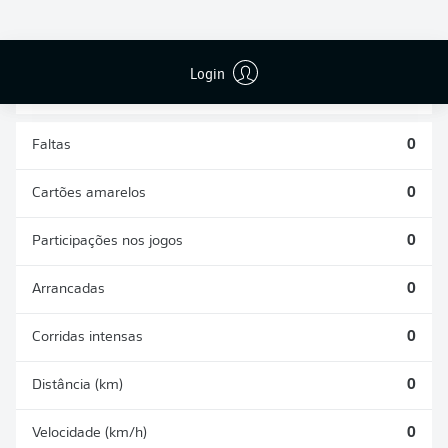
DISPUTAS
DESARMES
ÁREAS
REALIZADOS
GANHAS
0
0
Login
Faltas
0
Cartões amarelos
0
Participações nos jogos
0
Arrancadas
0
Corridas intensas
0
Distância (km)
0
Velocidade (km/h)
0