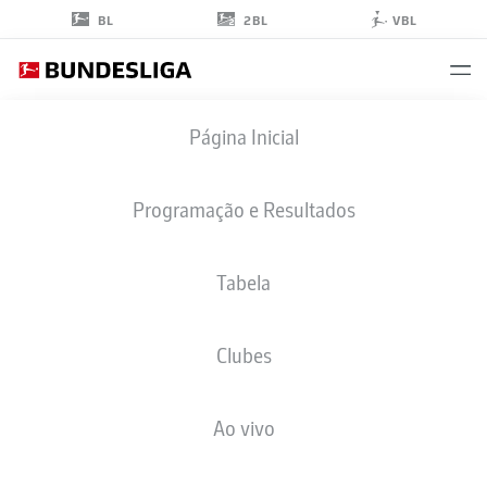
2BL
BL
VBL
ASSAN
Página Inicial
OUÉDRAOGO
8
Programação e Resultados
Tabela
MEIO-CAMPO
Clubes
RB LEIPZIG
ESTATÍSTICAS DA TEMPORADA 2026/2027
GOLS
COMP
Ao vivo