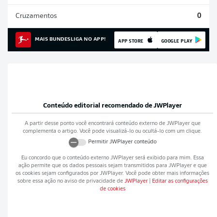
Cruzamentos
0
MAIS BUNDESLIGA NO APP!
APP STORE
GOOGLE PLAY
Conteúdo editorial recomendado de
JWPlayer
A partir desse ponto você encontrará conteúdo externo de
JWPlayer
que
complementa o artigo. Você pode visualizá-lo ou ocultá-lo com um clique.
Permitir
JWPlayer
conteúdo
Eu concordo que o conteúdo externo
JWPlayer
será exibido para mim. Essa
ação permite que os dados pessoais sejam transmitidos para
JWPlayer
e que
os cookies sejam configurados por
JWPlayer
. Você pode obter mais informações
sobre essa ação no aviso de privacidade de
JWPlayer
|
Editar as configurações
de cookies