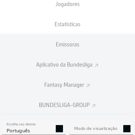
Jogadores
NACIONALIDADE
PESO
09.05.2006
ALTURA
DEU
, BFA
84
20 ANOS
191 CM
KG
Estatísticas
Emissoras
Competition
Bundesliga
Aplicativo da Bundesliga
Season
2026/2027
Fantasy Manager
BUNDESLIGA-GROUP
ESTATÍSTICAS DA
TEMPORADA 2026/2027
Escolha seu idioma
Modo de visualização
Português