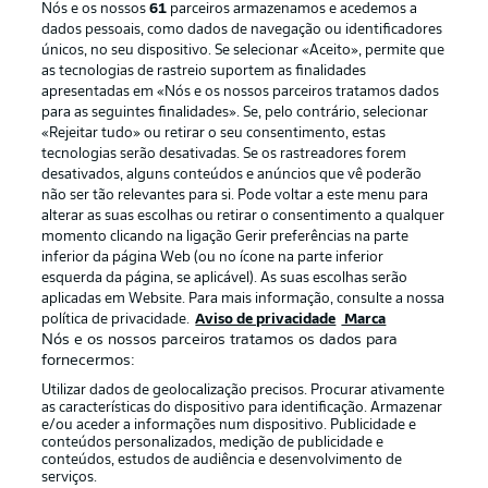
Nós e os nossos
61
parceiros armazenamos e acedemos a
dados pessoais, como dados de navegação ou identificadores
únicos, no seu dispositivo. Se selecionar «Aceito», permite que
as tecnologias de rastreio suportem as finalidades
apresentadas em «Nós e os nossos parceiros tratamos dados
para as seguintes finalidades». Se, pelo contrário, selecionar
«Rejeitar tudo» ou retirar o seu consentimento, estas
Publicidade
Avisos legais
tecnologias serão desativadas. Se os rastreadores forem
Gerir preferências
Aviso de privacidade
desativados, alguns conteúdos e anúncios que vê poderão
não ser tão relevantes para si. Pode voltar a este menu para
Termos de uso
Emissoras
alterar as suas escolhas ou retirar o consentimento a qualquer
momento clicando na ligação Gerir preferências na parte
Trabalhe conosco
Marca
inferior da página Web (ou no ícone na parte inferior
Contato
Jogadores
esquerda da página, se aplicável). As suas escolhas serão
aplicadas em Website. Para mais informação, consulte a nossa
política de privacidade.
Aviso de privacidade
Marca
Nós e os nossos parceiros tratamos os dados para
fornecermos:
Utilizar dados de geolocalização precisos. Procurar ativamente
as características do dispositivo para identificação. Armazenar
e/ou aceder a informações num dispositivo. Publicidade e
conteúdos personalizados, medição de publicidade e
conteúdos, estudos de audiência e desenvolvimento de
serviços.