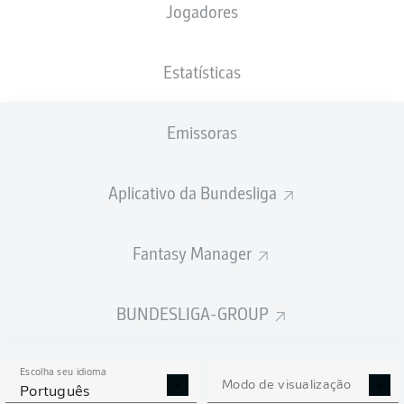
Jogadores
PESO
NACIONALIDADE
05.06.2007
ALTURA
70
SRB
19 ANOS
182 CM
KG
Estatísticas
Emissoras
Competition
Bundesliga
Aplicativo da Bundesliga
Season
2026/2027
Fantasy Manager
BUNDESLIGA-GROUP
ESTATÍSTICAS DA
TEMPORADA 2026/2027
Escolha seu idioma
Modo de visualização
Português