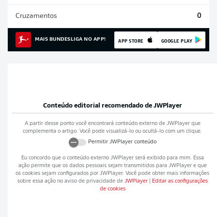
Cruzamentos
0
MAIS BUNDESLIGA NO APP!
APP STORE
GOOGLE PLAY
Conteúdo editorial recomendado de
JWPlayer
A partir desse ponto você encontrará conteúdo externo de
JWPlayer
que
complementa o artigo. Você pode visualizá-lo ou ocultá-lo com um clique.
Permitir
JWPlayer
conteúdo
Eu concordo que o conteúdo externo
JWPlayer
será exibido para mim. Essa
ação permite que os dados pessoais sejam transmitidos para
JWPlayer
e que
os cookies sejam configurados por
JWPlayer
. Você pode obter mais informações
sobre essa ação no aviso de privacidade de
JWPlayer
|
Editar as configurações
de cookies