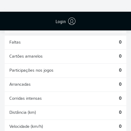
DISPUTAS
DESARMES
ÁREAS
REALIZADOS
GANHAS
0
0
Login
Faltas
0
Cartões amarelos
0
Participações nos jogos
0
Arrancadas
0
Corridas intensas
0
Distância (km)
0
Velocidade (km/h)
0