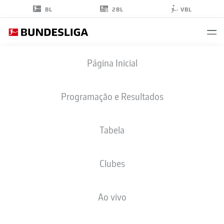
2BL
BL
VBL
ANDRIJA
Página Inicial
MAKSIMOVIĆ
30
Programação e Resultados
Tabela
MEIO-CAMPO
Clubes
RB LEIPZIG
ESTATÍSTICAS DA TEMPORADA 2026/2027
GOLS
COMP
Ao vivo