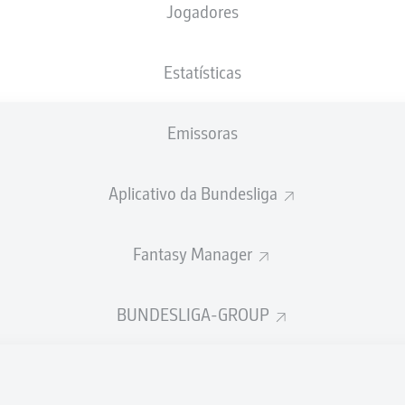
Jogadores
NACIONALIDADE
09.11.2002
ALTURA
PESO
HUN
, ZAF
23 ANOS
187 CM
78 KG
Estatísticas
Emissoras
Aplicativo da Bundesliga
Fantasy Manager
ÍSTICAS DA TEMPORADA 202
BUNDESLIGA-GROUP
Faltas
TAS
ANHAS