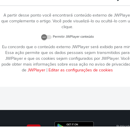
A partir desse ponto você encontrará conteúdo externo de
JWPlaye
que complementa o artigo. Você pode visualizá-lo ou ocultá-lo com 
clique.
Permitir
JWPlayer
conteúdo
Eu concordo que o conteúdo externo
JWPlayer
será exibido para mi
Essa ação permite que os dados pessoais sejam transmitidos para
JWPlayer
e que os cookies sejam configurados por
JWPlayer
. Você
pode obter mais informações sobre essa ação no aviso de privacida
de
JWPlayer
|
Editar as configurações de cookies
Publicid