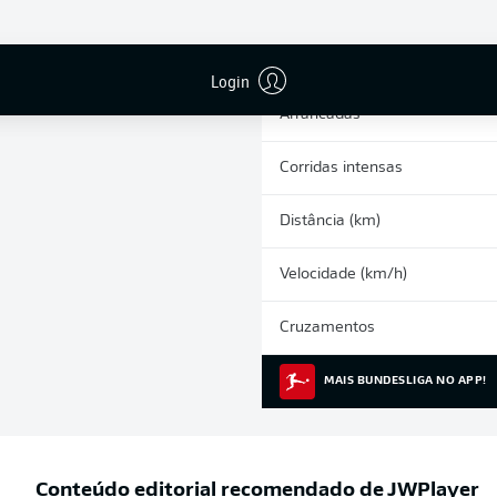
0
Cartões amarelos
Participações nos jogos
Login
Arrancadas
Corridas intensas
Distância (km)
Velocidade (km/h)
Cruzamentos
MAIS BUNDESLIGA NO APP!
Conteúdo editorial recomendado de
JWPlayer