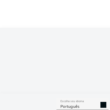
Competition
Bundesliga 2
Season
2025/2026
ESTAT
Escolha seu idioma
DESARMES
DISPU
Português
REALIZADOS
ÁREAS G