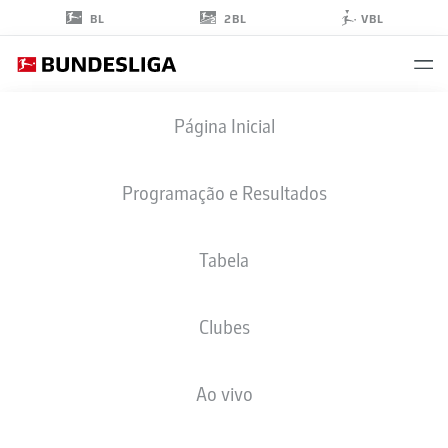
2BL
BL
VBL
ALMUGERA
Página Inicial
KABAR
42
Programação e Resultados
Tabela
ZAGUEIRO
Clubes
BORUSSIA DORTMUND
ESTATÍSTICAS DA TEMPORADA 2026/2027
GOLS
COMP
Ao vivo