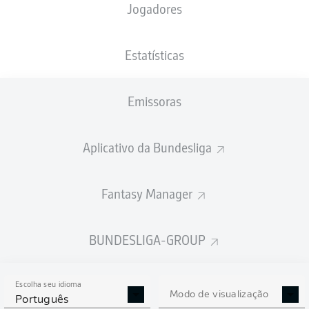
Jogadores
NACIONALIDADE
PESO
06.06.2006
ALTURA
DEU
, LBY
78
20 ANOS
186 CM
KG
Estatísticas
Emissoras
Competition
Bundesliga
Aplicativo da Bundesliga
Season
2026/2027
Fantasy Manager
BUNDESLIGA-GROUP
ESTATÍSTICAS DA
TEMPORADA 2026/2027
Escolha seu idioma
Modo de visualização
Português