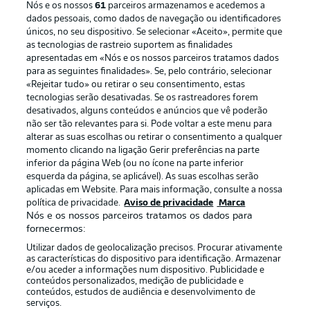
Nós e os nossos
61
parceiros armazenamos e acedemos a
dados pessoais, como dados de navegação ou identificadores
únicos, no seu dispositivo. Se selecionar «Aceito», permite que
as tecnologias de rastreio suportem as finalidades
apresentadas em «Nós e os nossos parceiros tratamos dados
para as seguintes finalidades». Se, pelo contrário, selecionar
«Rejeitar tudo» ou retirar o seu consentimento, estas
Publicidade
Avisos legais
tecnologias serão desativadas. Se os rastreadores forem
Gerir preferências
Aviso de privacidade
desativados, alguns conteúdos e anúncios que vê poderão
não ser tão relevantes para si. Pode voltar a este menu para
Termos de uso
Emissoras
alterar as suas escolhas ou retirar o consentimento a qualquer
momento clicando na ligação Gerir preferências na parte
Trabalhe conosco
Marca
inferior da página Web (ou no ícone na parte inferior
Contato
Jogadores
esquerda da página, se aplicável). As suas escolhas serão
aplicadas em Website. Para mais informação, consulte a nossa
política de privacidade.
Aviso de privacidade
Marca
Nós e os nossos parceiros tratamos os dados para
fornecermos:
Utilizar dados de geolocalização precisos. Procurar ativamente
as características do dispositivo para identificação. Armazenar
e/ou aceder a informações num dispositivo. Publicidade e
conteúdos personalizados, medição de publicidade e
conteúdos, estudos de audiência e desenvolvimento de
serviços.