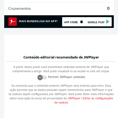
Cruzamentos
0
MAIS BUNDESLIGA NO APP!
APP STORE
GOOGLE PLAY
Conteúdo editorial recomendado de
JWPlayer
A partir desse ponto você encontrará conteúdo externo de
JWPlayer
que
complementa o artigo. Você pode visualizá-lo ou ocultá-lo com um clique.
Permitir
JWPlayer
conteúdo
Eu concordo que o conteúdo externo
JWPlayer
será exibido para mim. Essa
ação permite que os dados pessoais sejam transmitidos para
JWPlayer
e que
os cookies sejam configurados por
JWPlayer
. Você pode obter mais informações
sobre essa ação no aviso de privacidade de
JWPlayer
|
Editar as configurações
de cookies