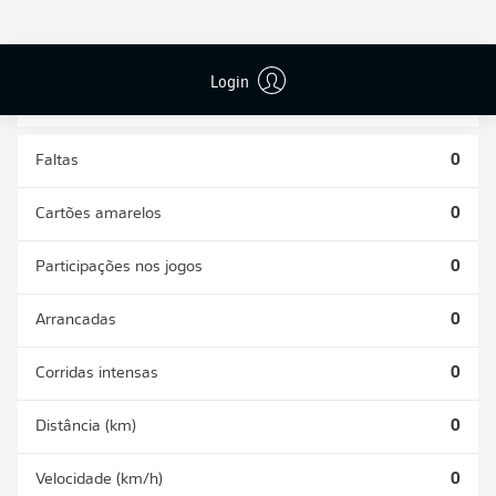
DESARMES
DISPUTAS
REALIZADOS
ÁREAS GANHAS
0
0
Login
Faltas
0
Cartões amarelos
0
Participações nos jogos
0
Arrancadas
0
Corridas intensas
0
Distância (km)
0
Velocidade (km/h)
0