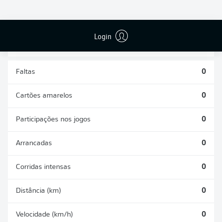
DESARMES
DISPUTAS
REALIZADOS
ÁREAS GANHAS
0
0
Login
Faltas
0
Cartões amarelos
0
Participações nos jogos
0
Arrancadas
0
Corridas intensas
0
Distância (km)
0
Velocidade (km/h)
0