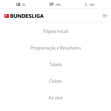
2BL
BL
VBL
ALBERT
Página Inicial
SAMBI LOKONGA
6
Programação e Resultados
Tabela
MEIO-CAMPO
Clubes
HAMBURG
ESTATÍSTICAS DA TEMPORADA 2026/2027
GOLS
COMP
Ao vivo