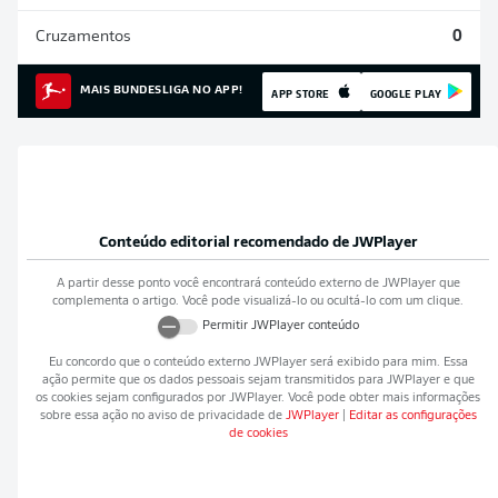
Cruzamentos
0
MAIS BUNDESLIGA NO APP!
APP STORE
GOOGLE PLAY
Conteúdo editorial recomendado de
JWPlayer
A partir desse ponto você encontrará conteúdo externo de
JWPlayer
que
complementa o artigo. Você pode visualizá-lo ou ocultá-lo com um clique.
Permitir
JWPlayer
conteúdo
Eu concordo que o conteúdo externo
JWPlayer
será exibido para mim. Essa
ação permite que os dados pessoais sejam transmitidos para
JWPlayer
e que
os cookies sejam configurados por
JWPlayer
. Você pode obter mais informações
sobre essa ação no aviso de privacidade de
JWPlayer
|
Editar as configurações
de cookies