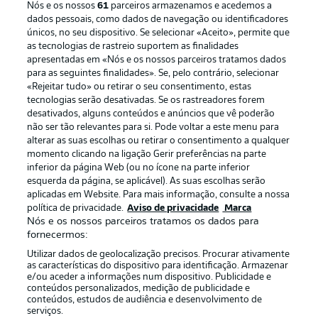
Nós e os nossos
61
parceiros armazenamos e acedemos a
dados pessoais, como dados de navegação ou identificadores
únicos, no seu dispositivo. Se selecionar «Aceito», permite que
as tecnologias de rastreio suportem as finalidades
apresentadas em «Nós e os nossos parceiros tratamos dados
para as seguintes finalidades». Se, pelo contrário, selecionar
«Rejeitar tudo» ou retirar o seu consentimento, estas
Publicidade
Avisos legais
tecnologias serão desativadas. Se os rastreadores forem
Gerir preferências
Aviso de privacidade
desativados, alguns conteúdos e anúncios que vê poderão
não ser tão relevantes para si. Pode voltar a este menu para
Termos de uso
Emissoras
alterar as suas escolhas ou retirar o consentimento a qualquer
momento clicando na ligação Gerir preferências na parte
Trabalhe conosco
Marca
inferior da página Web (ou no ícone na parte inferior
Contato
Jogadores
esquerda da página, se aplicável). As suas escolhas serão
aplicadas em Website. Para mais informação, consulte a nossa
política de privacidade.
Aviso de privacidade
Marca
Nós e os nossos parceiros tratamos os dados para
fornecermos:
Utilizar dados de geolocalização precisos. Procurar ativamente
as características do dispositivo para identificação. Armazenar
e/ou aceder a informações num dispositivo. Publicidade e
conteúdos personalizados, medição de publicidade e
conteúdos, estudos de audiência e desenvolvimento de
serviços.