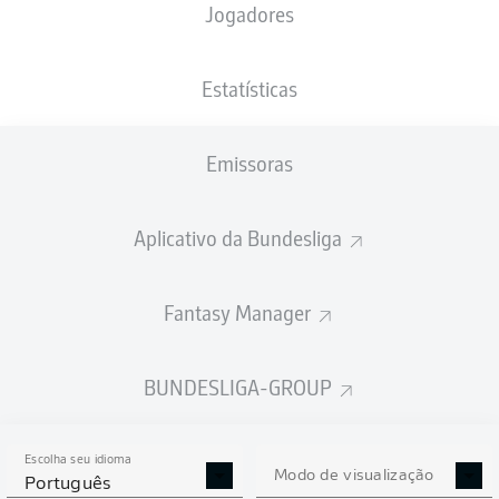
Jogadores
NACIONALIDADE
PESO
22.10.1999
ALTURA
BEL
, COD
67
26 ANOS
183 CM
KG
Estatísticas
Emissoras
Competition
Bundesliga
Aplicativo da Bundesliga
Season
2026/2027
Fantasy Manager
BUNDESLIGA-GROUP
ESTATÍSTICAS DA
TEMPORADA 2026/2027
Escolha seu idioma
Modo de visualização
Português