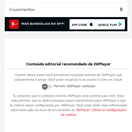
Cruzamentos
0
MAIS BUNDESLIGA NO APP!
APP STORE
GOOGLE PLAY
Conteúdo editorial recomendado de
JWPlayer
A partir desse ponto você encontrará conteúdo externo de
JWPlayer
que
complementa o artigo. Você pode visualizá-lo ou ocultá-lo com um clique.
Permitir
JWPlayer
conteúdo
Eu concordo que o conteúdo externo
JWPlayer
será exibido para mim. Essa
ação permite que os dados pessoais sejam transmitidos para
JWPlayer
e que
os cookies sejam configurados por
JWPlayer
. Você pode obter mais informações
sobre essa ação no aviso de privacidade de
JWPlayer
|
Editar as configurações
de cookies