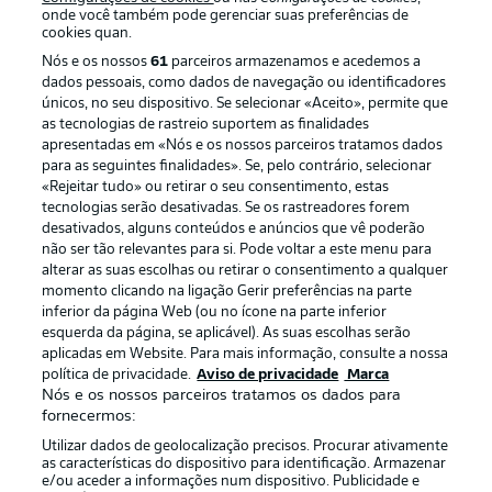
onde você também pode gerenciar suas preferências de
cookies quan.
Nós e os nossos
61
parceiros armazenamos e acedemos a
dados pessoais, como dados de navegação ou identificadores
únicos, no seu dispositivo. Se selecionar «Aceito», permite que
as tecnologias de rastreio suportem as finalidades
apresentadas em «Nós e os nossos parceiros tratamos dados
para as seguintes finalidades». Se, pelo contrário, selecionar
«Rejeitar tudo» ou retirar o seu consentimento, estas
Publicidade
Avisos legais
tecnologias serão desativadas. Se os rastreadores forem
Gerir preferências
Aviso de privacidade
desativados, alguns conteúdos e anúncios que vê poderão
não ser tão relevantes para si. Pode voltar a este menu para
Termos de uso
Emissoras
alterar as suas escolhas ou retirar o consentimento a qualquer
momento clicando na ligação Gerir preferências na parte
Trabalhe conosco
Marca
inferior da página Web (ou no ícone na parte inferior
Contato
Jogadores
esquerda da página, se aplicável). As suas escolhas serão
aplicadas em Website. Para mais informação, consulte a nossa
política de privacidade.
Aviso de privacidade
Marca
Nós e os nossos parceiros tratamos os dados para
fornecermos:
Utilizar dados de geolocalização precisos. Procurar ativamente
as características do dispositivo para identificação. Armazenar
e/ou aceder a informações num dispositivo. Publicidade e