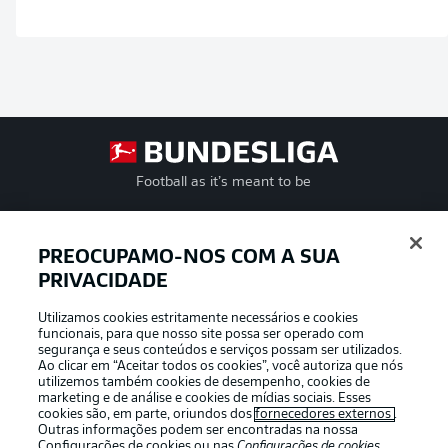
Football as it’s meant to be
PREOCUPAMO-NOS COM A SUA
PRIVACIDADE
APLICATIVO DA BUNDESLIGA
Utilizamos cookies estritamente necessários e cookies
funcionais, para que nosso site possa ser operado com
segurança e seus conteúdos e serviços possam ser utilizados.
Ao clicar em “Aceitar todos os cookies”, você autoriza que nós
utilizemos também cookies de desempenho, cookies de
Oferecido por
marketing e de análise e cookies de mídias sociais. Esses
cookies são, em parte, oriundos dos
fornecedores externos
.
Outras informações podem ser encontradas na nossa
Configurações de cookies
ou nas
Configurações de cookies
,