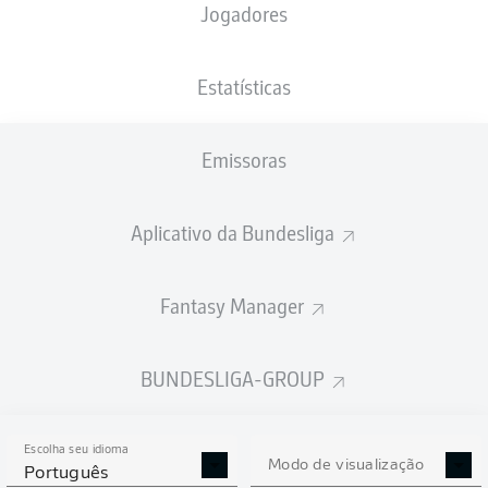
Jogadores
NACIONALIDADE
PESO
21.03.2005
ALTURA
LUX
, MAR
71
21 ANOS
178 CM
KG
Estatísticas
Emissoras
Competition
Bundesliga
Aplicativo da Bundesliga
Season
2025/2026
Fantasy Manager
BUNDESLIGA-GROUP
ESTATÍSTICAS DA
TEMPORADA 2025/2026
Escolha seu idioma
Modo de visualização
Português