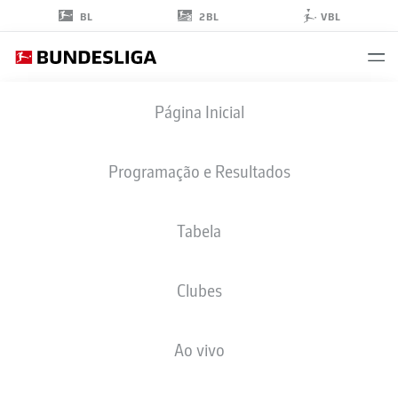
2BL
BL
VBL
AIMAN
Página Inicial
DARDARI
28
Programação e Resultados
Tabela
ATACANTE
Clubes
AUGSBURG
ESTATÍSTICAS DA TEMPORADA 2025/2026
GOLS
Ao vivo