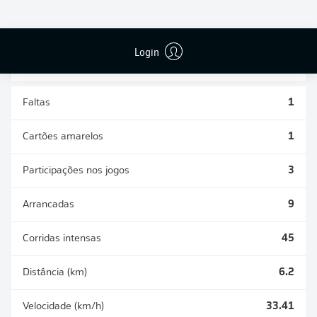
DESARMES
DISPUTAS
REALIZADOS
ÁREAS GANHAS
4
0
Login
Faltas
1
Cartões amarelos
1
Participações nos jogos
3
Arrancadas
9
Corridas intensas
45
Distância (km)
6.2
Velocidade (km/h)
33.41