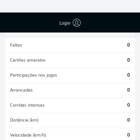
DESARMES
DISPUTAS
REALIZADOS
ÁREAS GANHAS
0
0
Login
Faltas
0
Cartões amarelos
0
Participações nos jogos
0
Arrancadas
0
Corridas intensas
0
Distância (km)
0
Velocidade (km/h)
0