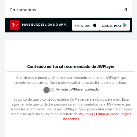
Cruzamentos
0
MAIS BUNDESLIGA NO APP!
APP STORE
GOOGLE PLAY
Conteúdo editorial recomendado de
JWPlayer
A partir desse ponto você encontrará conteúdo externo de
JWPlayer
que
complementa o artigo. Você pode visualizá-lo ou ocultá-lo com um clique.
Permitir
JWPlayer
conteúdo
Eu concordo que o conteúdo externo
JWPlayer
será exibido para mim. Essa
ação permite que os dados pessoais sejam transmitidos para
JWPlayer
e que
os cookies sejam configurados por
JWPlayer
. Você pode obter mais informações
sobre essa ação no aviso de privacidade de
JWPlayer
|
Editar as configurações
de cookies