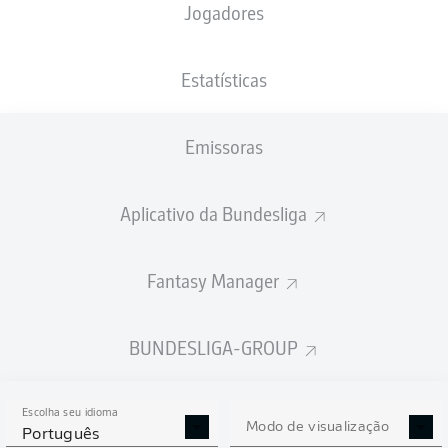
Jogadores
NACIONALIDADE
PESO
30.03.1994
ALTURA
DEU
, TUR
74
32 ANOS
179 CM
KG
Estatísticas
Emissoras
Competition
Aplicativo da Bundesliga
Season
2025/2026
Fantasy Manager
BUNDESLIGA-GROUP
ESTATÍSTICAS DA
TEMPORADA 2025/2026
Escolha seu idioma
Modo de visualização
Português