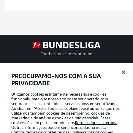
Football as it’s meant to be
PREOCUPAMO-NOS COM A SUA
PRIVACIDADE
APLICATIVO DA BUNDESLIGA
Utilizamos cookies estritamente necessários e cookies
funcionais, para que nosso site possa ser operado com
segurança e seus conteúdos e serviços possam ser utilizados.
Ao clicar em “Aceitar todos os cookies”, você autoriza que nós
utilizemos também cookies de desempenho, cookies de
Oferecido por
marketing e de análise e cookies de mídias sociais. Esses
cookies são, em parte, oriundos dos
fornecedores externos
.
Outras informações podem ser encontradas na nossa
Configurações de cookies
ou nas
Configurações de cookies
,