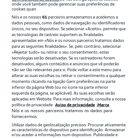
onde você também pode gerenciar suas preferências de
cookies quan.
Nós e os nossos
61
parceiros armazenamos e acedemos a
dados pessoais, como dados de navegação ou identificadores
únicos, no seu dispositivo. Se selecionar «Aceito», permite que
as tecnologias de rastreio suportem as finalidades
apresentadas em «Nós e os nossos parceiros tratamos dados
para as seguintes finalidades». Se, pelo contrário, selecionar
«Rejeitar tudo» ou retirar o seu consentimento, estas
Publicidade
Avisos legais
tecnologias serão desativadas. Se os rastreadores forem
Gerir preferências
Aviso de privacidade
desativados, alguns conteúdos e anúncios que vê poderão
não ser tão relevantes para si. Pode voltar a este menu para
Termos de uso
Emissoras
alterar as suas escolhas ou retirar o consentimento a qualquer
momento clicando na ligação Gerir preferências na parte
Trabalhe conosco
Marca
inferior da página Web (ou no ícone na parte inferior
Contato
Jogadores
esquerda da página, se aplicável). As suas escolhas serão
aplicadas em Website. Para mais informação, consulte a nossa
política de privacidade.
Aviso de privacidade
Marca
Nós e os nossos parceiros tratamos os dados para
fornecermos:
Utilizar dados de geolocalização precisos. Procurar ativamente
as características do dispositivo para identificação. Armazenar
e/ou aceder a informações num dispositivo. Publicidade e