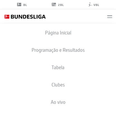
2BL
BL
VBL
AHMET
Página Inicial
ARSLAN
6
Programação e Resultados
Tabela
MEIO-CAMPO
Clubes
ROT-WEISS ESSEN
ESTATÍSTICAS DA TEMPORADA 2025/2026
GOLS
Ao vivo