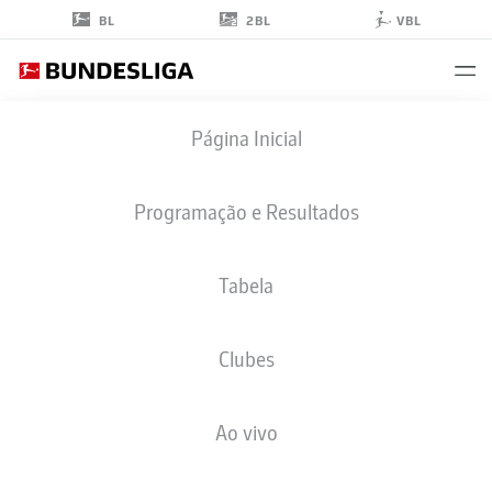
2BL
BL
VBL
ABU-BEKIR
Página Inicial
EL-ZEIN
Programação e Resultados
Tabela
ATACANTE
Clubes
BORUSSIA DORTMUND
ESTATÍSTICAS DA TEMPORADA 2021/2022
GOLS
Ao vivo