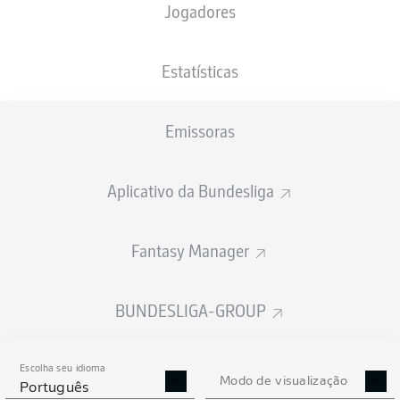
Jogadores
NACIONALIDADE
PESO
18.02.2003
ALTURA
DEU
, LBN
73
23 ANOS
176 CM
KG
Estatísticas
Emissoras
Competition
Bundesliga
Aplicativo da Bundesliga
Season
2021/2022
Fantasy Manager
BUNDESLIGA-GROUP
ESTATÍSTICAS DA
TEMPORADA 2021/2022
Escolha seu idioma
Modo de visualização
Português