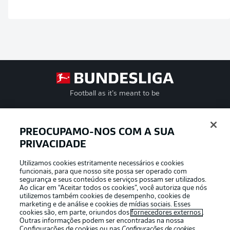
Football as it’s meant to be
PREOCUPAMO-NOS COM A SUA
PRIVACIDADE
APLICATIVO DA BUNDESLIGA
Utilizamos cookies estritamente necessários e cookies
funcionais, para que nosso site possa ser operado com
segurança e seus conteúdos e serviços possam ser utilizados.
Ao clicar em “Aceitar todos os cookies”, você autoriza que nós
utilizemos também cookies de desempenho, cookies de
Oferecido por
marketing e de análise e cookies de mídias sociais. Esses
cookies são, em parte, oriundos dos
fornecedores externos
.
Outras informações podem ser encontradas na nossa
Configurações de cookies
ou nas
Configurações de cookies
,