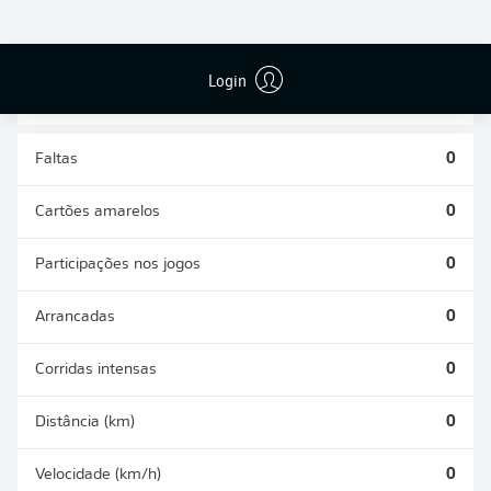
DESARMES
DISPUTAS
REALIZADOS
ÁREAS GANHAS
0
0
Login
Faltas
0
Cartões amarelos
0
Participações nos jogos
0
Arrancadas
0
Corridas intensas
0
Distância (km)
0
Velocidade (km/h)
0