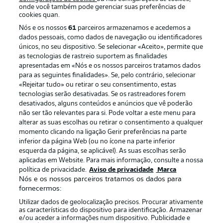
onde você também pode gerenciar suas preferências de
cookies quan.
Nós e os nossos
61
parceiros armazenamos e acedemos a
dados pessoais, como dados de navegação ou identificadores
únicos, no seu dispositivo. Se selecionar «Aceito», permite que
as tecnologias de rastreio suportem as finalidades
apresentadas em «Nós e os nossos parceiros tratamos dados
para as seguintes finalidades». Se, pelo contrário, selecionar
«Rejeitar tudo» ou retirar o seu consentimento, estas
Publicidade
Avisos legais
tecnologias serão desativadas. Se os rastreadores forem
Gerir preferências
Aviso de privacidade
desativados, alguns conteúdos e anúncios que vê poderão
não ser tão relevantes para si. Pode voltar a este menu para
Termos de uso
Emissoras
alterar as suas escolhas ou retirar o consentimento a qualquer
momento clicando na ligação Gerir preferências na parte
Trabalhe conosco
Marca
inferior da página Web (ou no ícone na parte inferior
Contato
Jogadores
esquerda da página, se aplicável). As suas escolhas serão
aplicadas em Website. Para mais informação, consulte a nossa
política de privacidade.
Aviso de privacidade
Marca
Nós e os nossos parceiros tratamos os dados para
fornecermos:
Utilizar dados de geolocalização precisos. Procurar ativamente
as características do dispositivo para identificação. Armazenar
e/ou aceder a informações num dispositivo. Publicidade e