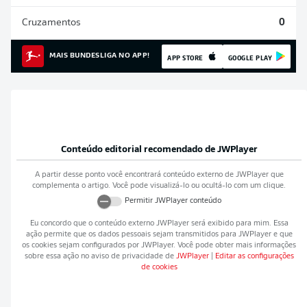
Cruzamentos
0
MAIS BUNDESLIGA NO APP!
APP STORE
GOOGLE PLAY
Conteúdo editorial recomendado de
JWPlayer
A partir desse ponto você encontrará conteúdo externo de
JWPlayer
que
complementa o artigo. Você pode visualizá-lo ou ocultá-lo com um clique.
Permitir
JWPlayer
conteúdo
Eu concordo que o conteúdo externo
JWPlayer
será exibido para mim. Essa
ação permite que os dados pessoais sejam transmitidos para
JWPlayer
e que
os cookies sejam configurados por
JWPlayer
. Você pode obter mais informações
sobre essa ação no aviso de privacidade de
JWPlayer
|
Editar as configurações
de cookies