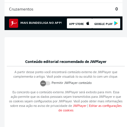
Cruzamentos
0
MAIS BUNDESLIGA NO APP!
APP STORE
GOOGLE PLAY
Conteúdo editorial recomendado de
JWPlayer
A partir desse ponto você encontrará conteúdo externo de
JWPlayer
que
complementa o artigo. Você pode visualizá-lo ou ocultá-lo com um clique.
Permitir
JWPlayer
conteúdo
Eu concordo que o conteúdo externo
JWPlayer
será exibido para mim. Essa
ação permite que os dados pessoais sejam transmitidos para
JWPlayer
e que
os cookies sejam configurados por
JWPlayer
. Você pode obter mais informações
sobre essa ação no aviso de privacidade de
JWPlayer
|
Editar as configurações
de cookies