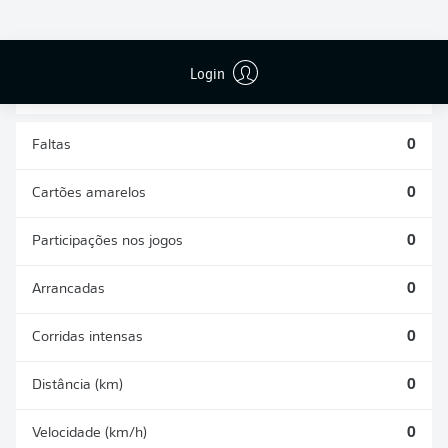
DESARMES
DISPUTAS
REALIZADOS
ÁREAS GANHAS
0
0
Login
Faltas
0
Cartões amarelos
0
Participações nos jogos
0
Arrancadas
0
Corridas intensas
0
Distância (km)
0
Velocidade (km/h)
0