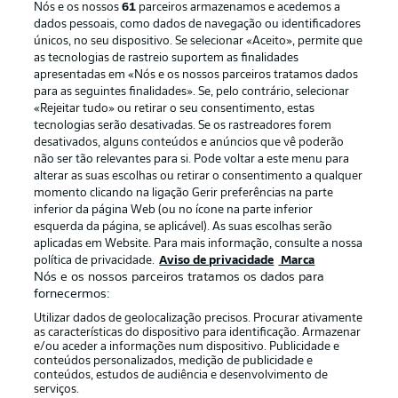
Nós e os nossos
61
parceiros armazenamos e acedemos a
dados pessoais, como dados de navegação ou identificadores
únicos, no seu dispositivo. Se selecionar «Aceito», permite que
as tecnologias de rastreio suportem as finalidades
apresentadas em «Nós e os nossos parceiros tratamos dados
para as seguintes finalidades». Se, pelo contrário, selecionar
«Rejeitar tudo» ou retirar o seu consentimento, estas
Publicidade
Avisos legais
tecnologias serão desativadas. Se os rastreadores forem
Gerir preferências
Aviso de privacidade
desativados, alguns conteúdos e anúncios que vê poderão
não ser tão relevantes para si. Pode voltar a este menu para
Termos de uso
Emissoras
alterar as suas escolhas ou retirar o consentimento a qualquer
momento clicando na ligação Gerir preferências na parte
Trabalhe conosco
Marca
inferior da página Web (ou no ícone na parte inferior
Contato
Jogadores
esquerda da página, se aplicável). As suas escolhas serão
aplicadas em Website. Para mais informação, consulte a nossa
política de privacidade.
Aviso de privacidade
Marca
Nós e os nossos parceiros tratamos os dados para
fornecermos:
Utilizar dados de geolocalização precisos. Procurar ativamente
as características do dispositivo para identificação. Armazenar
e/ou aceder a informações num dispositivo. Publicidade e
conteúdos personalizados, medição de publicidade e
conteúdos, estudos de audiência e desenvolvimento de
serviços.