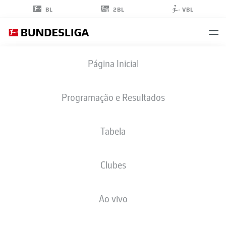
2BL
BL
VBL
ABOUBAKA
Página Inicial
SOUMAHORO
Programação e Resultados
Tabela
ZAGUEIRO
Clubes
HAMBURG
ESTATÍSTICAS DA TEMPORADA 2026/2027
GOLS
COMP
Ao vivo