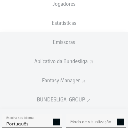
Jogadores
NACIONALIDADE
PESO
04.02.2005
ALTURA
FRA
, CIV
78
21 ANOS
184 CM
KG
Estatísticas
Emissoras
Competition
Bundesliga
Aplicativo da Bundesliga
Season
2026/2027
Fantasy Manager
BUNDESLIGA-GROUP
ESTATÍSTICAS DA
TEMPORADA 2026/2027
Escolha seu idioma
Modo de visualização
Português