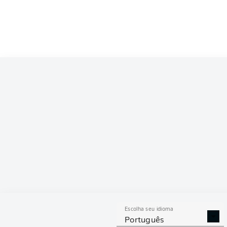
Competition
Bundesliga
Season
2022/2023
ESTAT
Escolha seu idioma
GOLS
ASSISTÊNCIAS
PÊNAL
Português