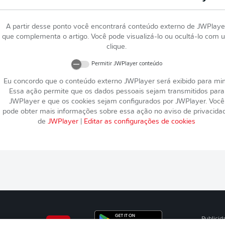
A partir desse ponto você encontrará conteúdo externo de
JWPlaye
que complementa o artigo. Você pode visualizá-lo ou ocultá-lo com 
clique.
Permitir
JWPlayer
conteúdo
Eu concordo que o conteúdo externo
JWPlayer
será exibido para mi
Essa ação permite que os dados pessoais sejam transmitidos para
JWPlayer
e que os cookies sejam configurados por
JWPlayer
. Você
pode obter mais informações sobre essa ação no aviso de privacida
de
JWPlayer
|
Editar as configurações de cookies
Publicid