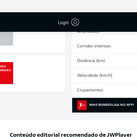
1
0
Cartões amarelos
Participações nos jogos
Login
 POSTE
Arrancadas
1
Corridas intensas
Distância (km)
TAS
ANHAS
Velocidade (km/h)
5
Cruzamentos
MAIS BUNDESLIGA NO APP!
Conteúdo editorial recomendado de
JWPlayer