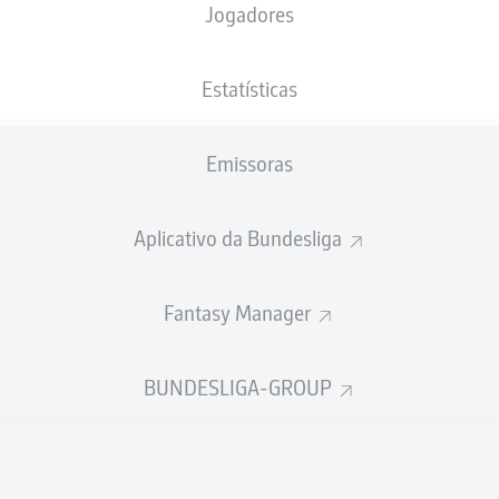
Jogadores
NACIONALIDADE
22.04.1997
ALTURA
PESO
ESP
29 ANOS
180 CM
72 KG
Estatísticas
Emissoras
Aplicativo da Bundesliga
Fantasy Manager
ÍSTICAS DA TEMPORADA 202
BUNDESLIGA-GROUP
Faltas
PÊNALTIS
TIS
MARCADOS