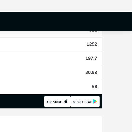
3
28
322
1252
197.7
30.92
58
APP STORE
GOOGLE PLAY