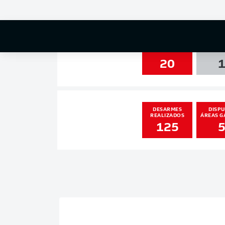
5
3
CHUTES
TRAVE /
20
DESARMES
DISPU
REALIZADOS
ÁREAS G
125