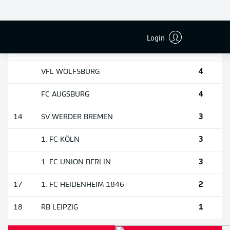
4
9
HAMBURGER SV
4
BORUSSIA MÖNCHENGLADBACH
Login
4
FC ST. PAULI
4
VFL WOLFSBURG
4
FC AUGSBURG
3
14
SV WERDER BREMEN
3
1. FC KÖLN
3
1. FC UNION BERLIN
2
17
1. FC HEIDENHEIM 1846
1
18
RB LEIPZIG