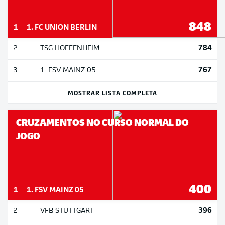
848
1
1. FC UNION BERLIN
784
2
TSG HOFFENHEIM
767
3
1. FSV MAINZ 05
MOSTRAR LISTA COMPLETA
CRUZAMENTOS NO CURSO NORMAL DO
JOGO
400
1
1. FSV MAINZ 05
396
2
VFB STUTTGART