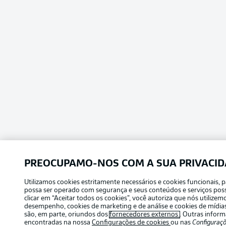
PREOCUPAMO-NOS COM A SUA PRIVACI
Utilizamos cookies estritamente necessários e cookies funcionais, p
possa ser operado com segurança e seus conteúdos e serviços poss
clicar em “Aceitar todos os cookies”, você autoriza que nós utiliz
desempenho, cookies de marketing e de análise e cookies de mídias 
são, em parte, oriundos dos
fornecedores externos
. Outras infor
encontradas na nossa
Configurações de cookies
ou nas
Configuraçõ