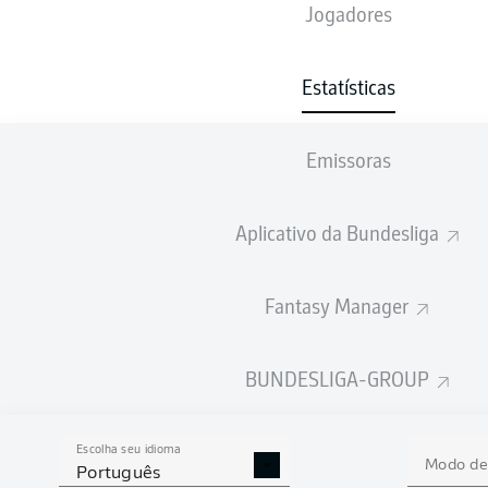
Jogadores
Estatísticas
11
1
FC BAYERN MÜNCHEN
Emissoras
8
2
1. FSV MAINZ 05
7
3
BAYER 04 LEVERKUSEN
Aplicativo da Bundesliga
6
4
EINTRACHT FRANKFURT
Fantasy Manager
6
BORUSSIA DORTMUND
6
TSG HOFFENHEIM
BUNDESLIGA-GROUP
5
7
VFB STUTTGART
5
SPORT-CLUB FREIBURG
Escolha seu idioma
Modo de 
Português