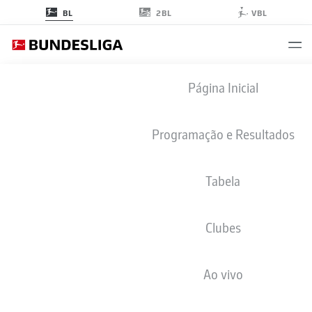
2BL
BL
VBL
BUNDESLIGA ESTATÍSTICAS 2025-
Página Inicial
2026
Programação e Resultados
CLUBES
VISÃO GERAL
JOGADORES
Tabela
Temporada
2025-2026
Clubes
Ao vivo
PÊNALTIS MARCADOS