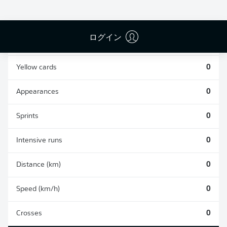
0
0
ログイン
Fouls
0
Yellow cards
0
Appearances
0
Sprints
0
Intensive runs
0
Distance (km)
0
Speed (km/h)
0
Crosses
0