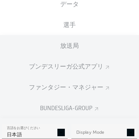
データ
国籍
08.08.1990
身長
体重
CZE
35 年
172 CM
67 KG
選手
Competition
放送局
World Cup
ブンデスリーガ公式アプリ
Season
ファンタジー・マネジャー
統計 シーズン 2022/2023
BUNDESLIGA-GROUP
言語をお選びください
AERIAL DUELS
Display Mode
TACKLES WON
日本語
WON