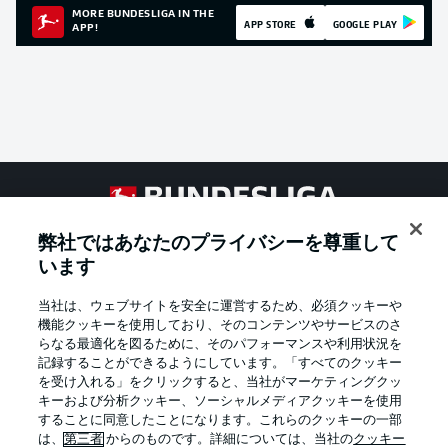
MORE BUNDESLIGA IN THE
APP STORE
GOOGLE PLAY
APP!
Football as it's meant to be
弊社ではあなたのプライバシーを尊重して
います
当社は、ウェブサイトを安全に運営するため、必須クッキーや
BUNDESLIGA APP
機能クッキーを使用しており、そのコンテンツやサービスのさ
らなる最適化を図るために、そのパフォーマンスや利用状況を
記録することができるようにしています。「すべてのクッキー
を受け入れる」をクリックすると、当社がマーケティングクッ
キーおよび分析クッキー、ソーシャルメディアクッキーを使用
することに同意したことになります。これらのクッキーの一部
Official Partners
は、
第三者
からのものです。詳細については、当社の
クッキー