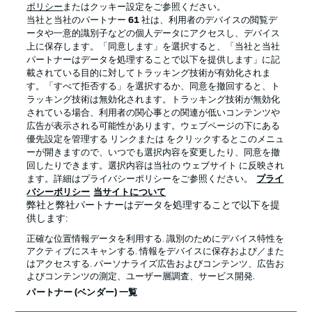
ポリシー
またはクッキー設定をご参照ください。
当社と当社のパートナー
61
社は、利用者のデバイスの閲覧デ
ータや一意的識別子などの個人データにアクセスし、デバイス
上に保存します。「同意します」を選択すると、「当社と当社
パートナーはデータを処理することで以下を提供します」に記
載されている目的に対してトラッキング技術が有効化されま
す。「すべて拒否する」を選択するか、同意を撤回すると、ト
ラッキング技術は無効化されます。トラッキング技術が無効化
されている場合、利用者の関心事との関連が低いコンテンツや
広告が表示される可能性があります。ウェブページの下にある
優先設定を管理する リンクまたは をクリックするとこのメニュ
ーが開きますので、いつでも選択内容を変更したり、同意を撤
プライバシー・ポリシー
優先設定を管理する
回したりできます。選択内容は当社の ウェブサイト に反映され
利用条件
放送局
ます。詳細はプライバシーポリシーをご参照ください。
プライ
バシーポリシー
当サイトについて
求人
選手
弊社と弊社パートナーはデータを処理することで以下を提
供します:
当サイトについて
正確な位置情報データを利用する. 識別のためにデバイス特性を
アクティブにスキャンする. 情報をデバイスに保存および／また
はアクセスする. パーソナライズ広告およびコンテンツ、広告お
よびコンテンツの測定、ユーザー層調査、サービス開発.
パートナー (ベンダー) 一覧