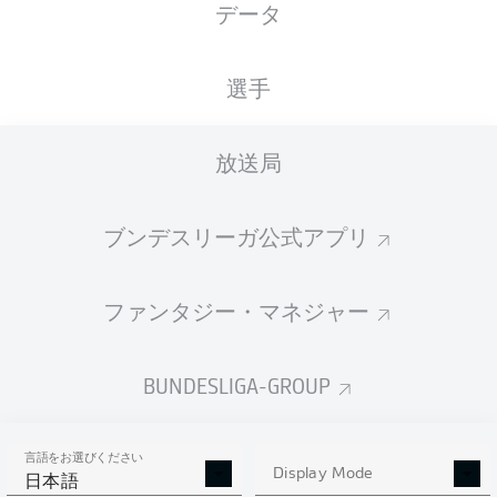
データ
国籍
17.10.1997
身長
体重
CZE
28 年
182 CM
68 KG
選手
Competition
放送局
Euro
ブンデスリーガ公式アプリ
Season
ファンタジー・マネジャー
統計 シーズン 2025/2026
BUNDESLIGA-GROUP
言語をお選びください
AERIAL DUELS
Display Mode
TACKLES WON
日本語
WON