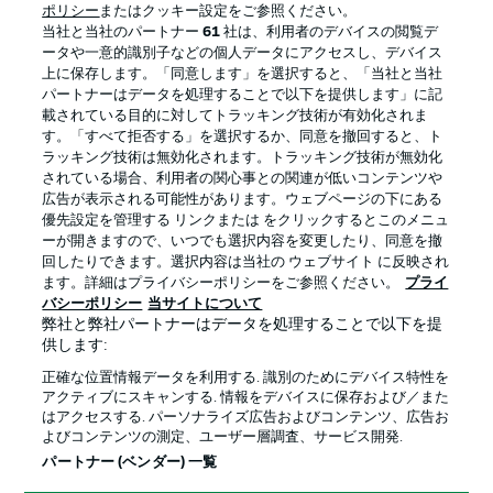
ポリシー
またはクッキー設定をご参照ください。
当社と当社のパートナー
61
社は、利用者のデバイスの閲覧デ
ータや一意的識別子などの個人データにアクセスし、デバイス
上に保存します。「同意します」を選択すると、「当社と当社
パートナーはデータを処理することで以下を提供します」に記
載されている目的に対してトラッキング技術が有効化されま
す。「すべて拒否する」を選択するか、同意を撤回すると、ト
ラッキング技術は無効化されます。トラッキング技術が無効化
されている場合、利用者の関心事との関連が低いコンテンツや
広告が表示される可能性があります。ウェブページの下にある
優先設定を管理する リンクまたは をクリックするとこのメニュ
ーが開きますので、いつでも選択内容を変更したり、同意を撤
プライバシー・ポリシー
優先設定を管理する
回したりできます。選択内容は当社の ウェブサイト に反映され
利用条件
放送局
ます。詳細はプライバシーポリシーをご参照ください。
プライ
バシーポリシー
当サイトについて
求人
選手
弊社と弊社パートナーはデータを処理することで以下を提
供します:
当サイトについて
正確な位置情報データを利用する. 識別のためにデバイス特性を
アクティブにスキャンする. 情報をデバイスに保存および／また
はアクセスする. パーソナライズ広告およびコンテンツ、広告お
よびコンテンツの測定、ユーザー層調査、サービス開発.
パートナー (ベンダー) 一覧