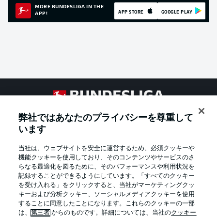
MORE BUNDESLIGA IN THE
APP STORE
GOOGLE PLAY
APP!
Football as it's meant to be
弊社ではあなたのプライバシーを尊重して
います
当社は、ウェブサイトを安全に運営するため、必須クッキーや
BUNDESLIGA APP
機能クッキーを使用しており、そのコンテンツやサービスのさ
らなる最適化を図るために、そのパフォーマンスや利用状況を
記録することができるようにしています。「すべてのクッキー
を受け入れる」をクリックすると、当社がマーケティングクッ
キーおよび分析クッキー、ソーシャルメディアクッキーを使用
することに同意したことになります。これらのクッキーの一部
Official Partners
は、
第三者
からのものです。詳細については、当社の
クッキー