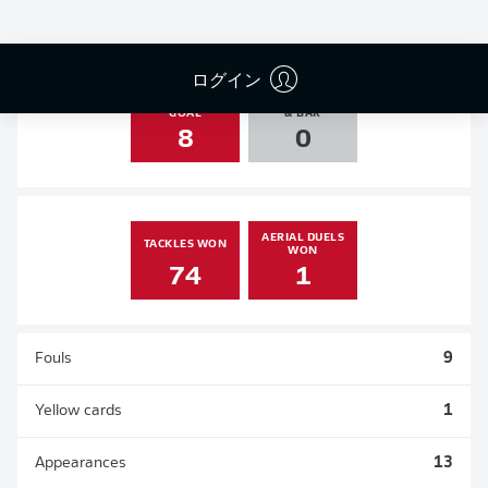
0
1
0
0
ログイン
SHOTS ON
AGAINST POST
GOAL
& BAR
8
0
AERIAL DUELS
TACKLES WON
WON
74
1
Fouls
9
Yellow cards
1
Appearances
13