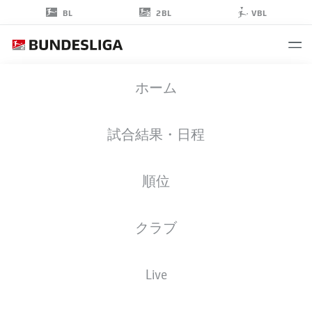
2BL
BL
VBL
TIM
ホーム
DREXLER
4
試合結果・日程
順位
擁護者
クラブ
NUREMBERG
統計 シーズン 2025/2026
ゴール
Live