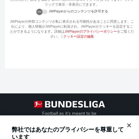
リックで表示・非表示にできます。
JWPlayer
からのコンテンツを許可する
JWPlayer
の外部コンテンツが私に表示される可能性があることに同意します。こ
れにより、個人情報が
JWPlayer
に転送され、
JWPlayer
がクッキーを設定するこ
とができるようになります。詳細は
JWPlayer
のプライバシーポリシー
をご覧くだ
さい。
|
クッキー設定の編集
Football as it's meant to be
弊社ではあなたのプライバシーを尊重して
います