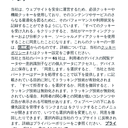
BUNDESLIGA APP
当社は、ウェブサイトを安全に運営するため、必須クッキーや
機能クッキーを使用しており、そのコンテンツやサービスのさ
らなる最適化を図るために、そのパフォーマンスや利用状況を
記録することができるようにしています。「すべてのクッキー
を受け入れる」をクリックすると、当社がマーケティングクッ
Official Partners
キーおよび分析クッキー、ソーシャルメディアクッキーを使用
することに同意したことになります。これらのクッキーの一部
は、
第三者
からのものです。詳細については、当社の
クッキー
ポリシー
またはクッキー設定をご参照ください。
当社と当社のパートナー
61
社は、利用者のデバイスの閲覧デ
ータや一意的識別子などの個人データにアクセスし、デバイス
上に保存します。「同意します」を選択すると、「当社と当社
パートナーはデータを処理することで以下を提供します」に記
載されている目的に対してトラッキング技術が有効化されま
す。「すべて拒否する」を選択するか、同意を撤回すると、ト
ラッキング技術は無効化されます。トラッキング技術が無効化
されている場合、利用者の関心事との関連が低いコンテンツや
広告が表示される可能性があります。ウェブページの下にある
プライバシー・ポリシー
優先設定を管理する
優先設定を管理する リンクまたは をクリックするとこのメニュ
利用条件
放送局
ーが開きますので、いつでも選択内容を変更したり、同意を撤
回したりできます。選択内容は当社の ウェブサイト に反映され
求人
選手
ます。詳細はプライバシーポリシーをご参照ください。
プライ