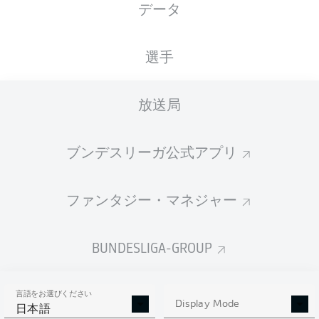
データ
国籍
06.03.2005
身長
体重
DEU
21 年
186 CM
75 KG
選手
Competition
放送局
Bundesliga 2
Season
ブンデスリーガ公式アプリ
2025/2026
ファンタジー・マネジャー
統計 シーズン 2025/2026
BUNDESLIGA-GROUP
言語をお選びください
PENALTIES
Display Mode
GOALS
ASSISTS
PENALTIES
日本語
SCORED