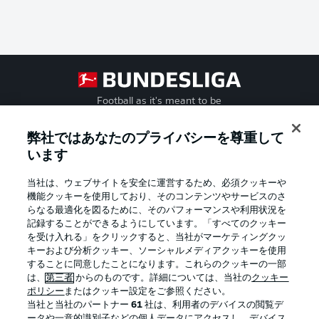
Football as it's meant to be
弊社ではあなたのプライバシーを尊重して
います
BUNDESLIGA APP
当社は、ウェブサイトを安全に運営するため、必須クッキーや
機能クッキーを使用しており、そのコンテンツやサービスのさ
らなる最適化を図るために、そのパフォーマンスや利用状況を
記録することができるようにしています。「すべてのクッキー
を受け入れる」をクリックすると、当社がマーケティングクッ
Official Partners
キーおよび分析クッキー、ソーシャルメディアクッキーを使用
することに同意したことになります。これらのクッキーの一部
は、
第三者
からのものです。詳細については、当社の
クッキー
ポリシー
またはクッキー設定をご参照ください。
当社と当社のパートナー
61
社は、利用者のデバイスの閲覧デ
ータや一意的識別子などの個人データにアクセスし、デバイス