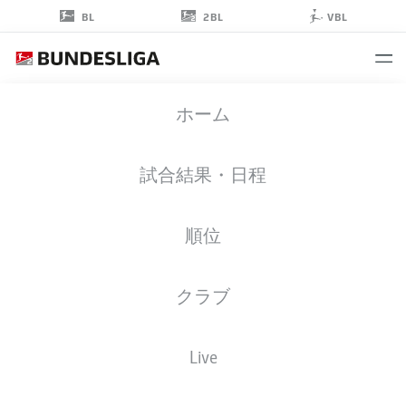
2BL
BL
VBL
ROMEO
ホーム
AIGBEKAEN
38
試合結果・日程
順位
ストライカー
クラブ
ST. PAULI
統計 シーズン 2025/2026
ゴール
Live