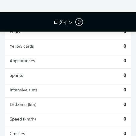
TACKLES WON
WON
0
0
ログイン
Fouls
0
Yellow cards
0
Appearances
0
Sprints
0
Intensive runs
0
Distance (km)
0
Speed (km/h)
0
Crosses
0