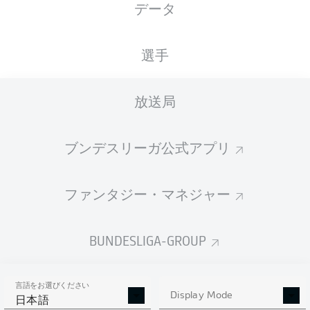
データ
国籍
身長
体重
22.06.2004
DEU
,
188
81
22 年
NGA
CM
KG
選手
放送局
Competition
Bundesliga 2
ブンデスリーガ公式アプリ
Season
ファンタジー・マネジャー
BUNDESLIGA-GROUP
統計 シーズン 2025/2026
言語をお選びください
Display Mode
日本語
AERIAL DUELS