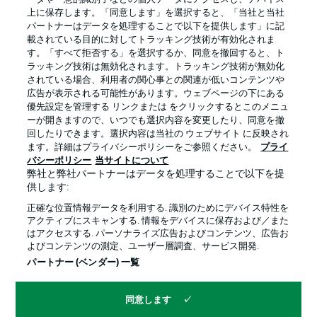
上に保存します。「同意します」を選択すると、「当社と当社
パートナーはデータを処理することで以下を提供します」に記
載されている目的に対してトラッキング技術が有効化されま
す。「すべて拒否する」を選択するか、同意を撤回すると、ト
ラッキング技術は無効化されます。トラッキング技術が無効化
されている場合、利用者の関心事との関連が低いコンテンツや
広告が表示される可能性があります。ウェブページの下にある
プライバシー・ポリシー
優先設定を管理する
優先設定を管理する リンクまたは をクリックするとこのメニュ
利用条件
放送局
ーが開きますので、いつでも選択内容を変更したり、同意を撤
回したりできます。選択内容は当社の ウェブサイト に反映され
求人
選手
ます。詳細はプライバシーポリシーをご参照ください。
プライ
バシーポリシー
当サイトについて
当サイトについて
弊社と弊社パートナーはデータを処理することで以下を提
供します:
正確な位置情報データを利用する. 識別のためにデバイス特性を
アクティブにスキャンする. 情報をデバイスに保存および／また
はアクセスする. パーソナライズ広告およびコンテンツ、広告お
よびコンテンツの測定、ユーザー層調査、サービス開発.
© 2026 Bundesliga-Gruppe GmbH
パートナー (ベンダー) 一覧
言語をお選びください
同意します
日本語