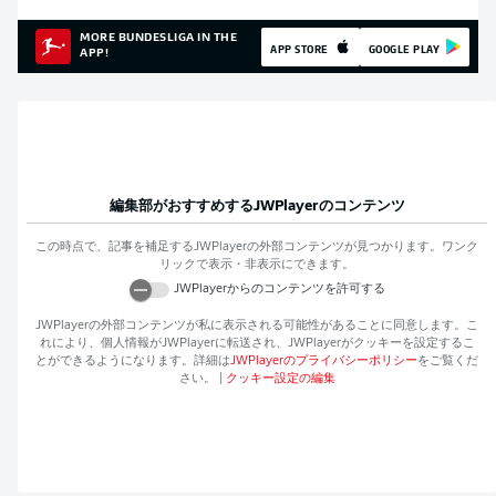
MORE BUNDESLIGA IN THE
APP STORE
GOOGLE PLAY
APP!
編集部がおすすめする
JWPlayer
のコンテンツ
この時点で、記事を補足する
JWPlayer
の外部コンテンツが見つかります。ワンク
リックで表示・非表示にできます。
JWPlayer
からのコンテンツを許可する
JWPlayer
の外部コンテンツが私に表示される可能性があることに同意します。こ
れにより、個人情報が
JWPlayer
に転送され、
JWPlayer
がクッキーを設定するこ
とができるようになります。詳細は
JWPlayer
のプライバシーポリシー
をご覧くだ
さい。
|
クッキー設定の編集