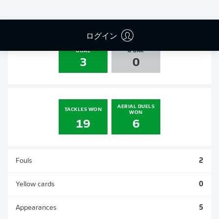
0
0
0
0
ログイン
SHOTS ON
AGAINST POST
GOAL
& BAR
3
0
AERIAL DUELS
TACKLES WON
WON
19
6
Fouls
2
Yellow cards
0
Appearances
5