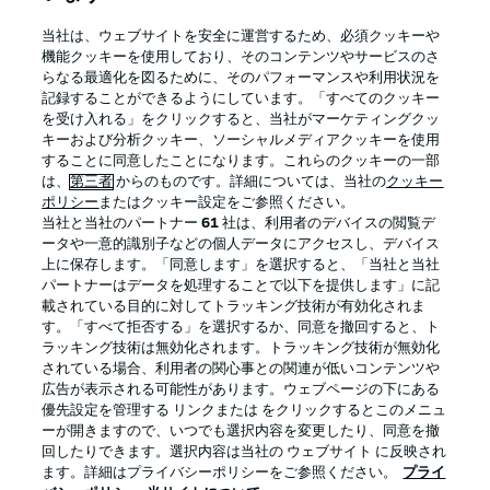
BUNDESLIGA APP
当社は、ウェブサイトを安全に運営するため、必須クッキーや
機能クッキーを使用しており、そのコンテンツやサービスのさ
らなる最適化を図るために、そのパフォーマンスや利用状況を
記録することができるようにしています。「すべてのクッキー
を受け入れる」をクリックすると、当社がマーケティングクッ
Official Partners
キーおよび分析クッキー、ソーシャルメディアクッキーを使用
することに同意したことになります。これらのクッキーの一部
は、
第三者
からのものです。詳細については、当社の
クッキー
ポリシー
またはクッキー設定をご参照ください。
当社と当社のパートナー
61
社は、利用者のデバイスの閲覧デ
ータや一意的識別子などの個人データにアクセスし、デバイス
上に保存します。「同意します」を選択すると、「当社と当社
パートナーはデータを処理することで以下を提供します」に記
載されている目的に対してトラッキング技術が有効化されま
す。「すべて拒否する」を選択するか、同意を撤回すると、ト
ラッキング技術は無効化されます。トラッキング技術が無効化
されている場合、利用者の関心事との関連が低いコンテンツや
広告が表示される可能性があります。ウェブページの下にある
プライバシー・ポリシー
優先設定を管理する
優先設定を管理する リンクまたは をクリックするとこのメニュ
利用条件
放送局
ーが開きますので、いつでも選択内容を変更したり、同意を撤
回したりできます。選択内容は当社の ウェブサイト に反映され
求人
選手
ます。詳細はプライバシーポリシーをご参照ください。
プライ