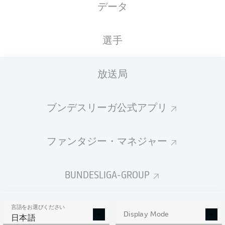
データ
国籍
17.05.2003
身長
体重
DEU
23 年
188 CM
86 KG
選手
Competition
放送局
Bundesliga 2
Season
ブンデスリーガ公式アプリ
2025/2026
ファンタジー・マネジャー
統計 シーズン 2025/2026
BUNDESLIGA-GROUP
言語をお選びください
PENALTIES
Display Mode
GOALS
ASSISTS
PENALTIES
日本語
SCORED