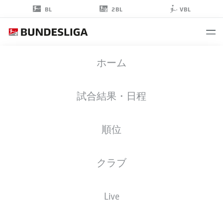
2BL
BL
VBL
NOAH
ホーム
KÖNIG
43
試合結果・日程
順位
擁護者
クラブ
GREUTHER FÜRTH
統計 シーズン 2025/2026
ゴール
Live