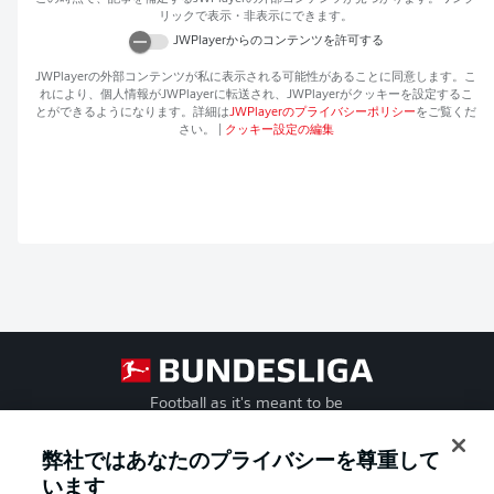
リックで表示・非表示にできます。
JWPlayer
からのコンテンツを許可する
JWPlayer
の外部コンテンツが私に表示される可能性があることに同意します。こ
れにより、個人情報が
JWPlayer
に転送され、
JWPlayer
がクッキーを設定するこ
とができるようになります。詳細は
JWPlayer
のプライバシーポリシー
をご覧くだ
さい。
|
クッキー設定の編集
Football as it's meant to be
弊社ではあなたのプライバシーを尊重して
います