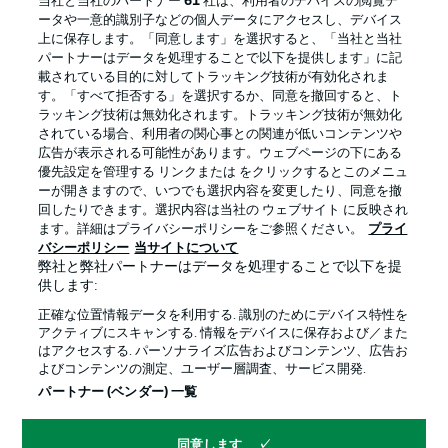
当社と当社のパートナー
61
社は、利用者のデバイスの閲覧デ
ータや一意的識別子などの個人データにアクセスし、デバイス
上に保存します。「同意します」を選択すると、「当社と当社
パートナーはデータを処理することで以下を提供します」に記
載されている目的に対してトラッキング技術が有効化されま
す。「すべて拒否する」を選択するか、同意を撤回すると、ト
ラッキング技術は無効化されます。トラッキング技術が無効化
されている場合、利用者の関心事との関連が低いコンテンツや
広告が表示される可能性があります。ウェブページの下にある
優先設定を管理する リンクまたは をクリックするとこのメニュ
ーが開きますので、いつでも選択内容を変更したり、同意を撤
プライバシー・ポリシー
優先設定を管理する
回したりできます。選択内容は当社の ウェブサイト に反映され
ます。詳細はプライバシーポリシーをご参照ください。
プライ
利用条件
放送局
バシーポリシー
当サイトについて
弊社と弊社パートナーはデータを処理することで以下を提
求人
選手
供します:
当サイトについて
正確な位置情報データを利用する. 識別のためにデバイス特性を
アクティブにスキャンする. 情報をデバイスに保存および／また
はアクセスする. パーソナライズ広告およびコンテンツ、広告お
よびコンテンツの測定、ユーザー層調査、サービス開発.
パートナー (ベンダー) 一覧
© 2026 Bundesliga-Gruppe GmbH
同意します