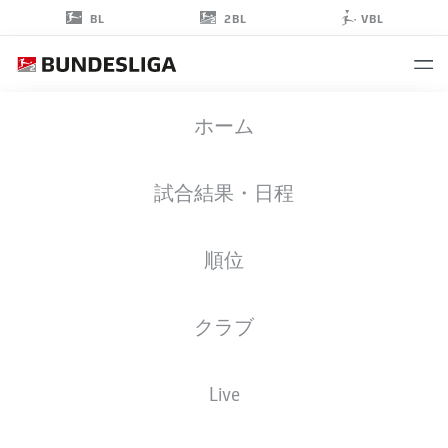
2BL
BL
VBL
NIKOLA
ホーム
VASILJ
22
試合結果・日程
順位
ゴールキーパー
クラブ
ST. PAULI
統計 シーズン 2025/2026
ゴール
Live