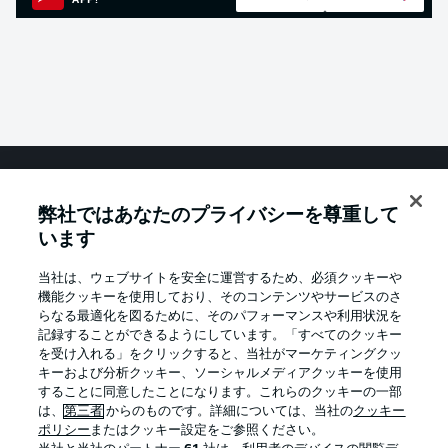
APP!
Football as it's meant to be
弊社ではあなたのプライバシーを尊重して
います
当社は、ウェブサイトを安全に運営するため、必須クッキーや
機能クッキーを使用しており、そのコンテンツやサービスのさ
BUNDESLIGA APP
らなる最適化を図るために、そのパフォーマンスや利用状況を
記録することができるようにしています。「すべてのクッキー
を受け入れる」をクリックすると、当社がマーケティングクッ
キーおよび分析クッキー、ソーシャルメディアクッキーを使用
することに同意したことになります。これらのクッキーの一部
は、
第三者
からのものです。詳細については、当社の
クッキー
Official Partners
ポリシー
またはクッキー設定をご参照ください。