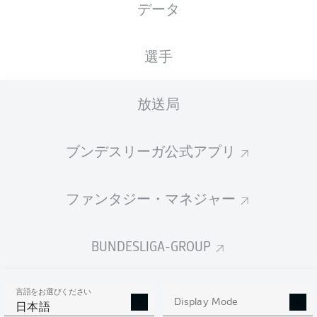
データ
国籍
身長
体重
02.12.1995
BIH
, HRV
193
86
30 年
CM
KG
選手
放送局
Competition
Bundesliga 2
ブンデスリーガ公式アプリ
Season
ファンタジー・マネジャー
BUNDESLIGA-GROUP
統計 シーズン 2025/2026
言語をお選びください
Display Mode
日本語
PASSES