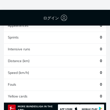
SHOTS SAVED
OWN-GOALS
COMPLETED
0
0
0
ログイン
Appearances
0
Sprints
0
Intensive runs
0
Distance (km)
0
Speed (km/h)
0
Fouls
0
Yellow cards
0
MORE BUNDESLIGA IN THE
APP STORE
GOOGLE PLAY