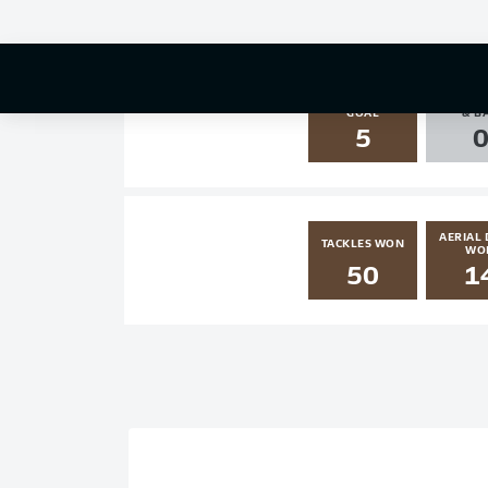
1
1
SHOTS ON
AGAINST
GOAL
& B
5
AERIAL 
TACKLES WON
WO
50
1