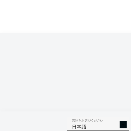
Competition
Bundesliga 2
Season
2021/2022
言語をお選びください
GOALS
ASSISTS
PENAL
日本語