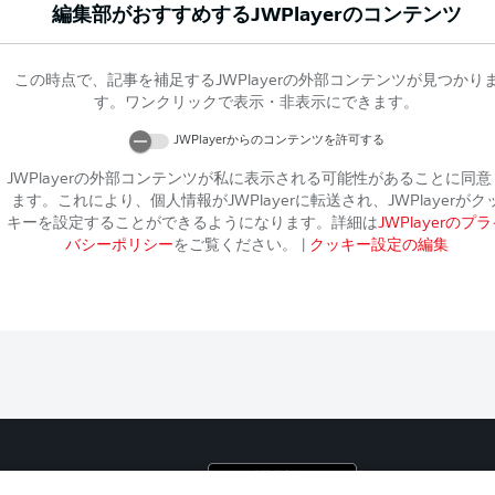
編集部がおすすめする
JWPlayer
のコンテンツ
この時点で、記事を補足する
JWPlayer
の外部コンテンツが見つかり
す。ワンクリックで表示・非表示にできます。
JWPlayer
からのコンテンツを許可する
JWPlayer
の外部コンテンツが私に表示される可能性があることに同意
ます。これにより、個人情報が
JWPlayer
に転送され、
JWPlayer
がク
キーを設定することができるようになります。詳細は
JWPlayer
のプラ
バシーポリシー
をご覧ください。
|
クッキー設定の編集
プライ