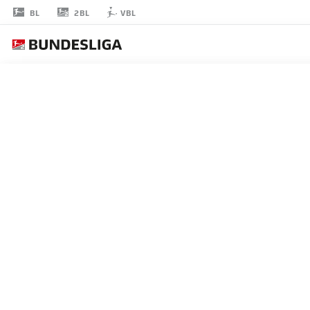
2BL
BL
VBL
MARCEL
BEIFUS
擁護者
ST. PAULI
統計 シーズン 2021/2022
ゴール