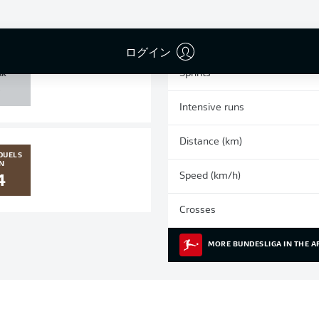
0
0
Yellow cards
Appearances
ログイン
 POST
Sprints
AR
0
Intensive runs
Distance (km)
DUELS
N
Speed (km/h)
4
Crosses
MORE BUNDESLIGA IN THE A