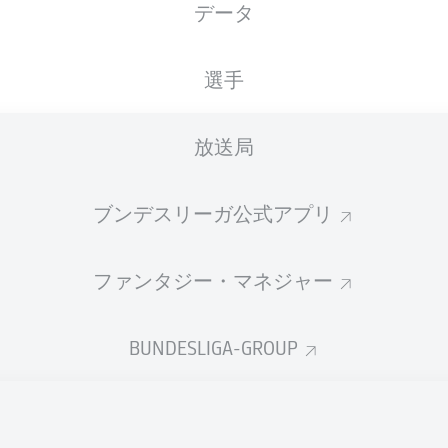
データ
国籍
27.10.2002
身長
体重
DEU
23 年
187 CM
88 KG
選手
放送局
ブンデスリーガ公式アプリ
ファンタジー・マネジャー
統計 シーズン 2021/2022
BUNDESLIGA-GROUP
Fouls
PENALTIES
TIES
SCORED