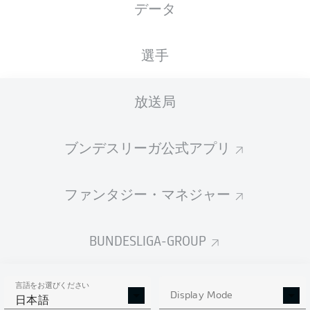
データ
国籍
身長
体重
29.12.1994
AUT
, DEU
177
72
31 年
CM
KG
選手
放送局
Competition
Bundesliga 2
ブンデスリーガ公式アプリ
Season
2022/2023
ファンタジー・マネジャー
BUNDESLIGA-GROUP
統計 シーズン 2022/2023
言語をお選びください
Display Mode
日本語
PENALTIES