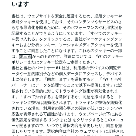
います
BUNDESLIGA APP
当社は、ウェブサイトを安全に運営するため、必須クッキーや
機能クッキーを使用しており、そのコンテンツやサービスのさ
らなる最適化を図るために、そのパフォーマンスや利用状況を
記録することができるようにしています。「すべてのクッキー
を受け入れる」をクリックすると、当社がマーケティングクッ
Official Partners
キーおよび分析クッキー、ソーシャルメディアクッキーを使用
することに同意したことになります。これらのクッキーの一部
は、
第三者
からのものです。詳細については、当社の
クッキー
ポリシー
またはクッキー設定をご参照ください。
当社と当社のパートナー
61
社は、利用者のデバイスの閲覧デ
ータや一意的識別子などの個人データにアクセスし、デバイス
上に保存します。「同意します」を選択すると、「当社と当社
パートナーはデータを処理することで以下を提供します」に記
載されている目的に対してトラッキング技術が有効化されま
す。「すべて拒否する」を選択するか、同意を撤回すると、ト
ラッキング技術は無効化されます。トラッキング技術が無効化
されている場合、利用者の関心事との関連が低いコンテンツや
広告が表示される可能性があります。ウェブページの下にある
プライバシー・ポリシー
優先設定を管理する
優先設定を管理する リンクまたは をクリックするとこのメニュ
利用条件
放送局
ーが開きますので、いつでも選択内容を変更したり、同意を撤
回したりできます。選択内容は当社の ウェブサイト に反映され
求人
選手