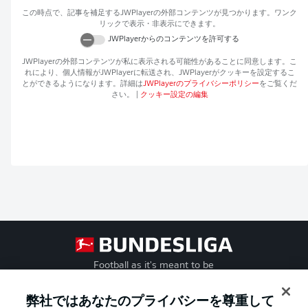
この時点で、記事を補足する
JWPlayer
の外部コンテンツが見つかります。ワンク
リックで表示・非表示にできます。
JWPlayer
からのコンテンツを許可する
JWPlayer
の外部コンテンツが私に表示される可能性があることに同意します。こ
れにより、個人情報が
JWPlayer
に転送され、
JWPlayer
がクッキーを設定するこ
とができるようになります。詳細は
JWPlayer
のプライバシーポリシー
をご覧くだ
さい。
|
クッキー設定の編集
Football as it's meant to be
弊社ではあなたのプライバシーを尊重して