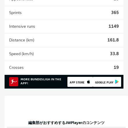
Sprints
365
Intensive runs
1149
Distance (km)
161.8
Speed (km/h)
33.8
Crosses
19
MORE BUNDESLIGA IN THE
APP STORE
GOOGLE PLAY
APP!
編集部がおすすめする
JWPlayer
のコンテンツ