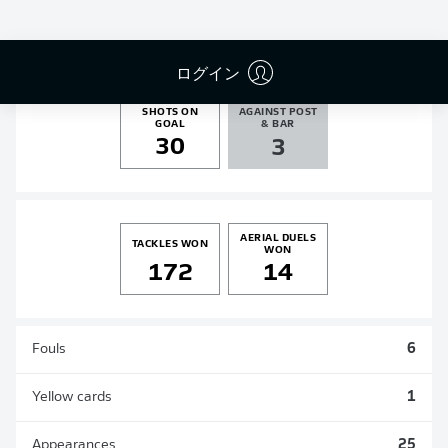
GOALS
ASSISTS
PENALTIES
SCORED
5
5
0
0
ログイン
SHOTS ON
AGAINST POST
GOAL
& BAR
30
3
AERIAL DUELS
TACKLES WON
WON
172
14
Fouls
6
Yellow cards
1
Appearances
25