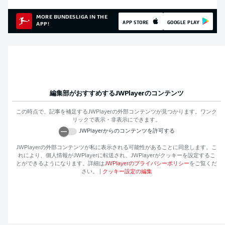
MORE BUNDESLIGA IN THE
APP STORE
GOOGLE PLAY
APP!
編集部がおすすめする
JWPlayer
のコンテンツ
この時点で、記事を補足する
JWPlayer
の外部コンテンツが見つかります。ワンク
リックで表示・非表示にできます。
JWPlayer
からのコンテンツを許可する
JWPlayer
の外部コンテンツが私に表示される可能性があることに同意します。こ
れにより、個人情報が
JWPlayer
に転送され、
JWPlayer
がクッキーを設定するこ
とができるようになります。詳細は
JWPlayer
のプライバシーポリシー
をご覧くだ
さい。
|
クッキー設定の編集