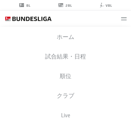
2BL
BL
VBL
KENNY
ホーム
PRINCE REDONDO
11
試合結果・日程
順位
ミッドフィルダー
クラブ
KAISERSLAUTERN
統計 シーズン 2026/2027
ゴール
チームメイト
Live