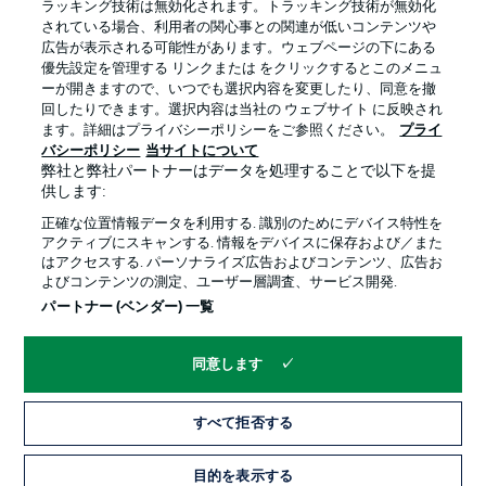
ラッキング技術は無効化されます。トラッキング技術が無効化
されている場合、利用者の関心事との関連が低いコンテンツや
広告が表示される可能性があります。ウェブページの下にある
プライバシー・ポリシー
優先設定を管理する
優先設定を管理する リンクまたは をクリックするとこのメニュ
利用条件
放送局
ーが開きますので、いつでも選択内容を変更したり、同意を撤
回したりできます。選択内容は当社の ウェブサイト に反映され
求人
選手
ます。詳細はプライバシーポリシーをご参照ください。
プライ
バシーポリシー
当サイトについて
当サイトについて
弊社と弊社パートナーはデータを処理することで以下を提
供します:
正確な位置情報データを利用する. 識別のためにデバイス特性を
アクティブにスキャンする. 情報をデバイスに保存および／また
はアクセスする. パーソナライズ広告およびコンテンツ、広告お
よびコンテンツの測定、ユーザー層調査、サービス開発.
© 2026 Bundesliga-Gruppe GmbH
パートナー (ベンダー) 一覧
言語をお選びください
同意します
日本語
すべて拒否する
Display Mode
目的を表示する