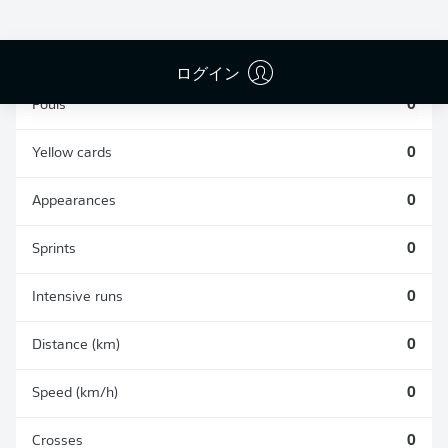
TACKLES WON
WON
0
0
ログイン
Fouls
0
Yellow cards
0
Appearances
0
Sprints
0
Intensive runs
0
Distance (km)
0
Speed (km/h)
0
Crosses
0