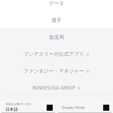
データ
国籍
身長
体重
29.08.1994
DEU
, ESP
180
71
31 年
CM
KG
選手
放送局
Competition
Bundesliga 2
ブンデスリーガ公式アプリ
Season
2026/2027
ファンタジー・マネジャー
BUNDESLIGA-GROUP
統計 シーズン 2026/2027
言語をお選びください
Display Mode
日本語
AERIAL DUELS