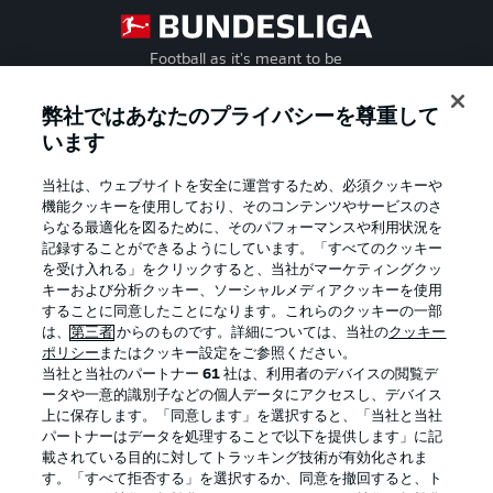
Football as it's meant to be
弊社ではあなたのプライバシーを尊重して
います
BUNDESLIGA APP
当社は、ウェブサイトを安全に運営するため、必須クッキーや
機能クッキーを使用しており、そのコンテンツやサービスのさ
らなる最適化を図るために、そのパフォーマンスや利用状況を
記録することができるようにしています。「すべてのクッキー
を受け入れる」をクリックすると、当社がマーケティングクッ
Official Partners
キーおよび分析クッキー、ソーシャルメディアクッキーを使用
することに同意したことになります。これらのクッキーの一部
は、
第三者
からのものです。詳細については、当社の
クッキー
ポリシー
またはクッキー設定をご参照ください。
当社と当社のパートナー
61
社は、利用者のデバイスの閲覧デ
ータや一意的識別子などの個人データにアクセスし、デバイス
上に保存します。「同意します」を選択すると、「当社と当社
パートナーはデータを処理することで以下を提供します」に記
載されている目的に対してトラッキング技術が有効化されま
す。「すべて拒否する」を選択するか、同意を撤回すると、ト