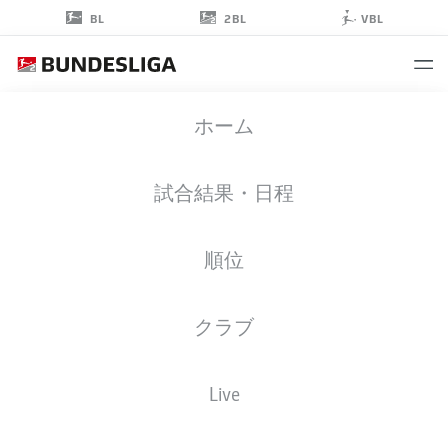
2BL
BL
VBL
IBRAHIM
ホーム
SISSOKO
試合結果・日程
順位
ストライカー
クラブ
BOCHUM
統計 シーズン 2026/2027
ゴール
チームメイト
Live