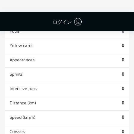
TACKLES WON
WON
0
0
ログイン
Fouls
0
Yellow cards
0
Appearances
0
Sprints
0
Intensive runs
0
Distance (km)
0
Speed (km/h)
0
Crosses
0