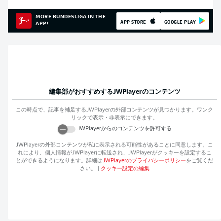
MORE BUNDESLIGA IN THE
APP STORE
GOOGLE PLAY
APP!
編集部がおすすめする
JWPlayer
のコンテンツ
この時点で、記事を補足する
JWPlayer
の外部コンテンツが見つかります。ワンク
リックで表示・非表示にできます。
JWPlayer
からのコンテンツを許可する
JWPlayer
の外部コンテンツが私に表示される可能性があることに同意します。こ
れにより、個人情報が
JWPlayer
に転送され、
JWPlayer
がクッキーを設定するこ
とができるようになります。詳細は
JWPlayer
のプライバシーポリシー
をご覧くだ
さい。
|
クッキー設定の編集