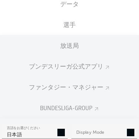
データ
国籍
身長
体重
27.11.1995
MLI
, FRA
192
89
30 年
CM
KG
選手
放送局
Competition
Bundesliga 2
ブンデスリーガ公式アプリ
Season
2026/2027
ファンタジー・マネジャー
BUNDESLIGA-GROUP
統計 シーズン 2026/2027
言語をお選びください
Display Mode
日本語
AERIAL DUELS