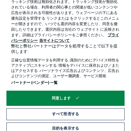
ラッキング技術は無効化されます。トラッキング技術が無効化
されている場合、利用者の関心事との関連が低いコンテンツや
広告が表示される可能性があります。ウェブページの下にある
プライバシー・ポリシー
優先設定を管理する
優先設定を管理する リンクまたは をクリックするとこのメニュ
利用条件
放送局
ーが開きますので、いつでも選択内容を変更したり、同意を撤
回したりできます。選択内容は当社の ウェブサイト に反映され
求人
選手
ます。詳細はプライバシーポリシーをご参照ください。
プライ
バシーポリシー
当サイトについて
当サイトについて
弊社と弊社パートナーはデータを処理することで以下を提
供します:
正確な位置情報データを利用する. 識別のためにデバイス特性を
アクティブにスキャンする. 情報をデバイスに保存および／また
はアクセスする. パーソナライズ広告およびコンテンツ、広告お
よびコンテンツの測定、ユーザー層調査、サービス開発.
© 2026 Bundesliga-Gruppe GmbH
パートナー (ベンダー) 一覧
言語をお選びください
同意します
日本語
すべて拒否する
Display Mode
目的を表示する