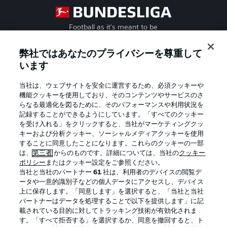
Football as it's meant to be
弊社ではあなたのプライバシーを尊重して
います
BUNDESLIGA APP
当社は、ウェブサイトを安全に運営するため、必須クッキーや
機能クッキーを使用しており、そのコンテンツやサービスのさ
らなる最適化を図るために、そのパフォーマンスや利用状況を
記録することができるようにしています。「すべてのクッキー
を受け入れる」をクリックすると、当社がマーケティングクッ
Official Partners
キーおよび分析クッキー、ソーシャルメディアクッキーを使用
することに同意したことになります。これらのクッキーの一部
は、
第三者
からのものです。詳細については、当社の
クッキー
ポリシー
またはクッキー設定をご参照ください。
当社と当社のパートナー
61
社は、利用者のデバイスの閲覧デ
ータや一意的識別子などの個人データにアクセスし、デバイス
上に保存します。「同意します」を選択すると、「当社と当社
パートナーはデータを処理することで以下を提供します」に記
載されている目的に対してトラッキング技術が有効化されま
す。「すべて拒否する」を選択するか、同意を撤回すると、ト