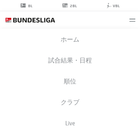
2BL
BL
VBL
EMIL
ホーム
GAZDOV
47
試合結果・日程
順位
ゴールキーパー
クラブ
ST. PAULI
統計 シーズン 2025/2026
ゴール
Live