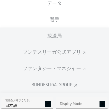
データ
国籍
11.09.2003
身長
CAN
, BGR
22 年
194 CM
選手
放送局
Competition
Bundesliga 2
ブンデスリーガ公式アプリ
Season
ファンタジー・マネジャー
BUNDESLIGA-GROUP
統計 シーズン 2025/2026
言語をお選びください
Display Mode
日本語
PASSES