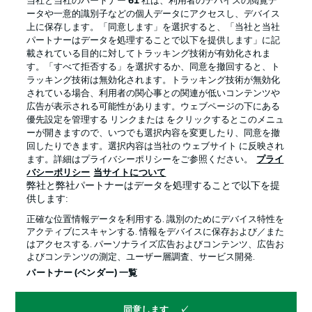
当社と当社のパートナー
61
社は、利用者のデバイスの閲覧デ
ータや一意的識別子などの個人データにアクセスし、デバイス
上に保存します。「同意します」を選択すると、「当社と当社
パートナーはデータを処理することで以下を提供します」に記
載されている目的に対してトラッキング技術が有効化されま
す。「すべて拒否する」を選択するか、同意を撤回すると、ト
ラッキング技術は無効化されます。トラッキング技術が無効化
されている場合、利用者の関心事との関連が低いコンテンツや
広告が表示される可能性があります。ウェブページの下にある
優先設定を管理する リンクまたは をクリックするとこのメニュ
ーが開きますので、いつでも選択内容を変更したり、同意を撤
プライバシー・ポリシー
優先設定を管理する
回したりできます。選択内容は当社の ウェブサイト に反映され
ます。詳細はプライバシーポリシーをご参照ください。
プライ
利用条件
放送局
バシーポリシー
当サイトについて
弊社と弊社パートナーはデータを処理することで以下を提
求人
選手
供します:
当サイトについて
正確な位置情報データを利用する. 識別のためにデバイス特性を
アクティブにスキャンする. 情報をデバイスに保存および／また
はアクセスする. パーソナライズ広告およびコンテンツ、広告お
よびコンテンツの測定、ユーザー層調査、サービス開発.
パートナー (ベンダー) 一覧
© 2026 Bundesliga-Gruppe GmbH
同意します