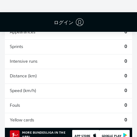
SHOTS SAVED
OWN-GOALS
COMPLETED
0
0
0
ログイン
Appearances
0
Sprints
0
Intensive runs
0
Distance (km)
0
Speed (km/h)
0
Fouls
0
Yellow cards
0
MORE BUNDESLIGA IN THE
APP STORE
GOOGLE PLAY