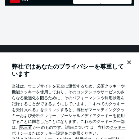
APP!
Football as it's meant to be
弊社ではあなたのプライバシーを尊重して
います
当社は、ウェブサイトを安全に運営するため、必須クッキーや
機能クッキーを使用しており、そのコンテンツやサービスのさ
BUNDESLIGA APP
らなる最適化を図るために、そのパフォーマンスや利用状況を
記録することができるようにしています。「すべてのクッキー
を受け入れる」をクリックすると、当社がマーケティングクッ
キーおよび分析クッキー、ソーシャルメディアクッキーを使用
することに同意したことになります。これらのクッキーの一部
は、
第三者
からのものです。詳細については、当社の
クッキー
Official Partners
ポリシー
またはクッキー設定をご参照ください。